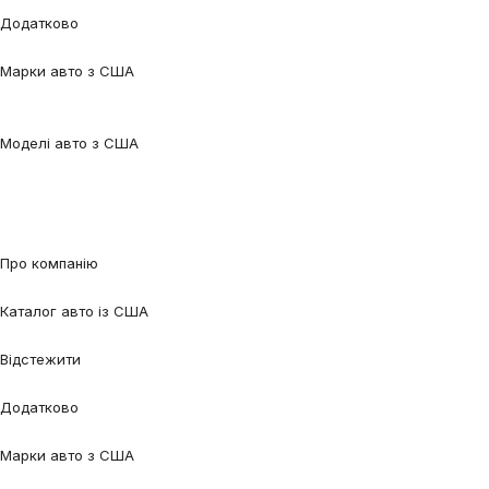
Додатково
Калькулятор
Блог
FAQ
Марки авто з США
Audi
BMW
Chevrolet
Ford
Honda
Lexus
Mazda
Mercedes-
Benz
Tesla
Nissan
Toyota
Volkswagen
Volvo
Моделі авто з США
Audi Q5
Audi Q7
Audi A3
Audi A4
Audi A6
Tesla Model 3
Tesla Model
Y
Ford Edge
Ford Escape
Ford Fusion
Ford Focus
Nissan Qashqai
Nissan
Rogue
Volkswagen Jetta
Volkswagen Passat
Volkswagen Tiguan
Volvo
XC90
Про компанію
Про нас
Процес співпраці
Відгуки
Контакти
Каталог авто із США
Авто під замовлення
Авто в наявності
Авто в дорозі
Відстежити
Відстежити авто
Відстежити контейнер
Додатково
Калькулятор
Блог
FAQ
Марки авто з США
Audi
BMW
Chevrolet
Ford
Honda
Lexus
Mazda
Mercedes-