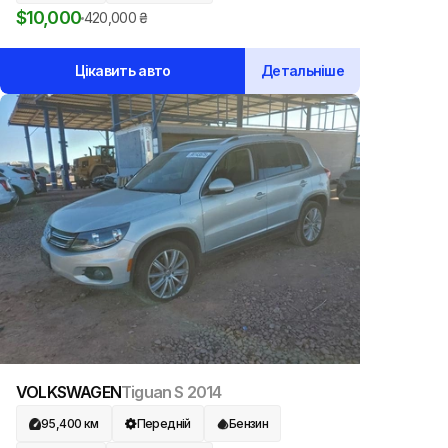
$
10,000
420,000
₴
Цікавить авто
Детальніше
VOLKSWAGEN
Tiguan S
2014
95,400
км
Передній
Бензин