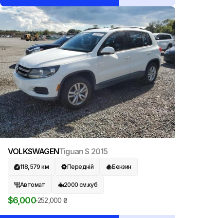
VOLKSWAGEN
Tiguan S
2015
118,579
км
Передній
Бензин
Автомат
2000
см.куб
$
6,000
252,000
₴