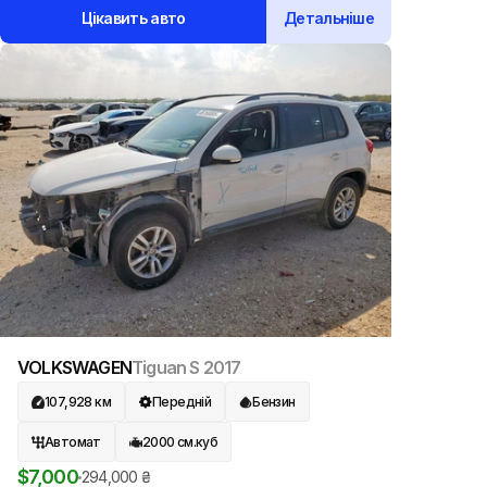
Цікавить авто
Детальніше
VOLKSWAGEN
Tiguan S
2017
107,928
км
Передній
Бензин
Автомат
2000
см.куб
$
7,000
294,000
₴