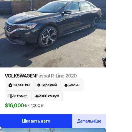
VOLKSWAGEN
Passat R-Line
2020
119,988
км
Передній
Бензин
Автомат
2000
см.куб
$
16,000
672,000
₴
Цікавить авто
Детальніше