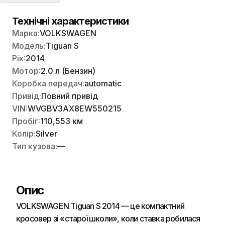
Технічні характеристики
Марка:
VOLKSWAGEN
Модель:
Tiguan S
Рік:
2014
Мотор:
2.0 л (Бензин)
Коробка передач:
automatic
Привід:
Повний привід
VIN:
WVGBV3AX8EW550215
Пробіг:
110,553 км
Колір:
Silver
Тип кузова:
—
Опис
VOLKSWAGEN Tiguan S 2014 — це компактний
кросовер зі «старої школи», коли ставка робилася