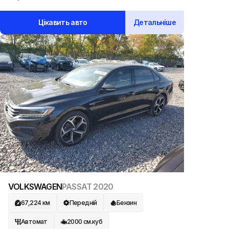
Цікавить авто
Детальніше
VOLKSWAGEN
PASSAT
2020
67,224
км
Передній
Бензин
Автомат
2000
см.куб