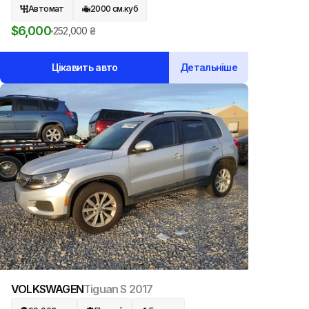
Автомат
2000
см.куб
$
6,000
252,000
₴
Цікавить авто
Детальніше
VOLKSWAGEN
Tiguan S
2017