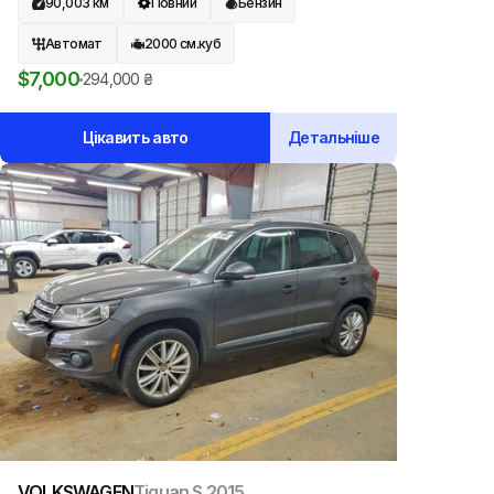
90,003
км
Повний
Бензин
Автомат
2000
см.куб
$
7,000
294,000
₴
Цікавить авто
Детальніше
VOLKSWAGEN
Tiguan S
2015