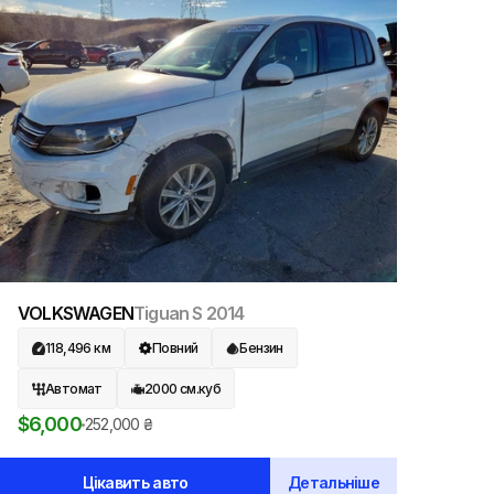
VOLKSWAGEN
Tiguan S
2014
118,496
км
Повний
Бензин
Автомат
2000
см.куб
$
6,000
252,000
₴
Цікавить авто
Детальніше