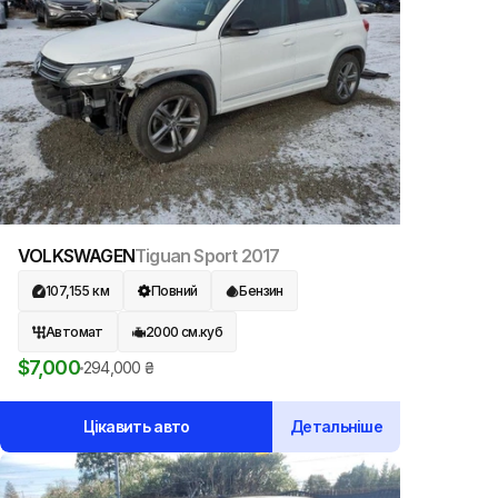
та активні прискорення — зовсім інше. У підсумку
VOLKSWAGEN Tiguan S 2014 підійде тим, кому
потрібен зрозумілий кросовер на кожен день, без
претензій на «преміум», але з адекватною
динамікою та зручністю.
Цей автомобіль можна привезти з США. Зверніться
до команди Global Auto Logistic — ми допоможемо
підібрати найкращий варіант та організувати
VOLKSWAGEN
Tiguan Sport
2017
доставку.
107,155
км
Повний
Бензин
Автомат
2000
см.куб
$
7,000
294,000
₴
Цікавить авто
Детальніше