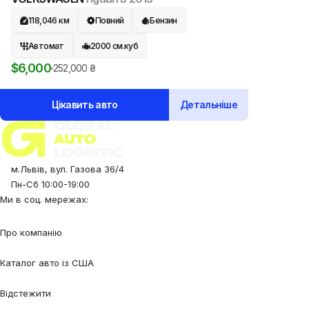
118,046
км
Повний
Бензин
Автомат
2000
см.куб
$
6,000
252,000
₴
Цікавить авто
Детальніше
м.Львів, вул. Газова 36/4
Пн-Сб 10:00-19:00
Ми в соц. мережах:
Про компанію
Про нас
Процес співпраці
Відгуки
Контакти
Каталог авто із США
Авто під замовлення
Авто в наявності
Авто в дорозі
Відстежити
Відстежити авто
Відстежити контейнер