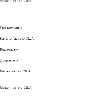
Моделі авто з США
Audi Q5
Audi Q7
Audi A3
Audi A4
Audi A6
Tesla Model 3
Tesla Model
Y
Ford Edge
Ford Escape
Ford Fusion
Ford Focus
Nissan Qashqai
Nissan
Rogue
Volkswagen Jetta
Volkswagen Passat
Volkswagen Tiguan
Volvo
XC90
Про компанію
Про нас
Процес співпраці
Відгуки
Контакти
Каталог авто із США
Авто під замовлення
Авто в наявності
Авто в дорозі
Відстежити
Відстежити авто
Відстежити контейнер
Додатково
Калькулятор
Блог
FAQ
Марки авто з США
Audi
BMW
Chevrolet
Ford
Honda
Lexus
Mazda
Mercedes-
Benz
Tesla
Nissan
Toyota
Volkswagen
Volvo
Моделі авто з США
Audi Q5
Audi Q7
Audi A3
Audi A4
Audi A6
Tesla Model 3
Tesla Model
Y
Ford Edge
Ford Escape
Ford Fusion
Ford Focus
Nissan Qashqai
Nissan
Rogue
Volkswagen Jetta
Volkswagen Passat
Volkswagen Tiguan
Volvo
XC90