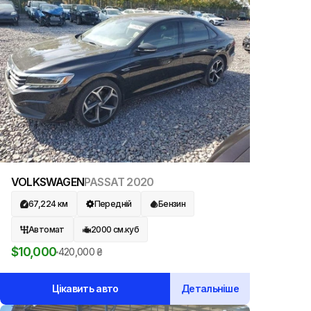
VOLKSWAGEN
PASSAT
2020
67,224
км
Передній
Бензин
Автомат
2000
см.куб
$
10,000
420,000
₴
Цікавить авто
Детальніше