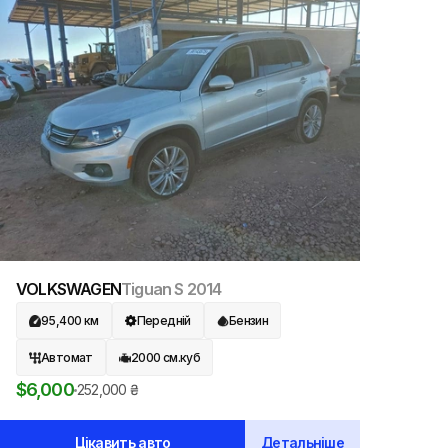
VOLKSWAGEN
Tiguan S
2014
95,400
км
Передній
Бензин
Автомат
2000
см.куб
$
6,000
252,000
₴
Цікавить авто
Детальніше