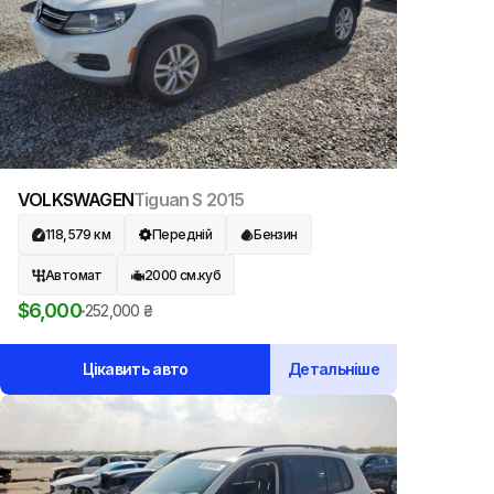
VOLKSWAGEN
Tiguan S
2015
118,579
км
Передній
Бензин
Автомат
2000
см.куб
$
6,000
252,000
₴
Цікавить авто
Детальніше