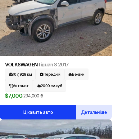
VOLKSWAGEN
Tiguan S
2017
107,928
км
Передній
Бензин
Автомат
2000
см.куб
$
7,000
294,000
₴
Цікавить авто
Детальніше