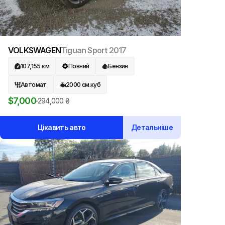
VOLKSWAGEN
Tiguan Sport
2017
107,155
км
Повний
Бензин
Автомат
2000
см.куб
$
7,000
294,000
₴
Цікавить авто
Детальніше