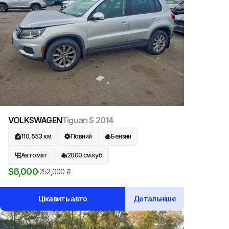
VOLKSWAGEN
Tiguan S
2014
110,553
км
Повний
Бензин
Автомат
2000
см.куб
$
6,000
252,000
₴
Цікавить авто
Детальніше