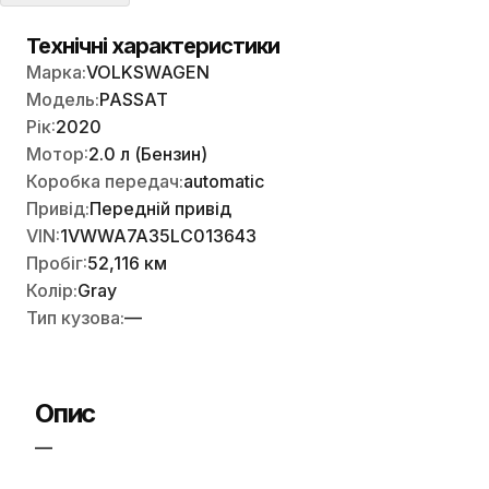
Технічні характеристики
Марка:
VOLKSWAGEN
Модель:
PASSAT
Рік:
2020
Мотор:
2.0 л (Бензин)
Коробка передач:
automatic
Привід:
Передній привід
VIN:
1VWWA7A35LC013643
Пробіг:
52,116 км
Колір:
Gray
Тип кузова:
—
Опис
—