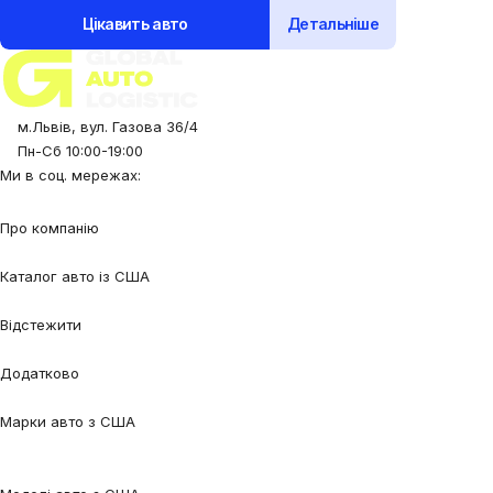
Цікавить авто
Детальніше
м.Львів, вул. Газова 36/4
Пн-Сб 10:00-19:00
Ми в соц. мережах:
Про компанію
Про нас
Процес співпраці
Відгуки
Контакти
Каталог авто із США
Авто під замовлення
Авто в наявності
Авто в дорозі
Відстежити
Відстежити авто
Відстежити контейнер
Додатково
Калькулятор
Блог
FAQ
Марки авто з США
Audi
BMW
Chevrolet
Ford
Honda
Lexus
Mazda
Mercedes-
Benz
Tesla
Nissan
Toyota
Volkswagen
Volvo