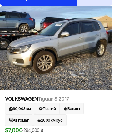
VOLKSWAGEN
Tiguan S
2017
90,003
км
Повний
Бензин
Автомат
2000
см.куб
$
7,000
294,000
₴