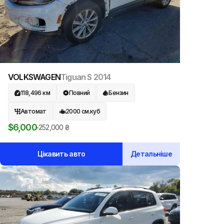
VOLKSWAGEN
Tiguan S
2014
118,496
км
Повний
Бензин
Автомат
2000
см.куб
$
6,000
252,000
₴
Цікавить авто
Детальніше