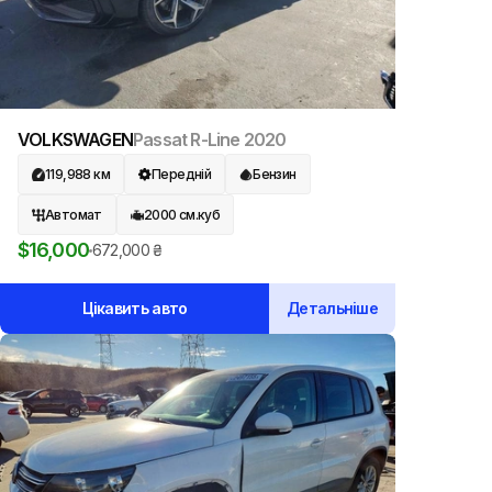
VOLKSWAGEN
Passat R-Line
2020
119,988
км
Передній
Бензин
Автомат
2000
см.куб
$
16,000
672,000
₴
Цікавить авто
Детальніше