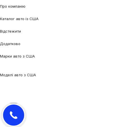
XC90
Про компанію
Про нас
Процес співпраці
Відгуки
Контакти
Каталог авто із США
Авто під замовлення
Авто в наявності
Авто в дорозі
Відстежити
Відстежити авто
Відстежити контейнер
Додатково
Калькулятор
Блог
FAQ
Марки авто з США
Audi
BMW
Chevrolet
Ford
Honda
Lexus
Mazda
Mercedes-
Benz
Tesla
Nissan
Toyota
Volkswagen
Volvo
Моделі авто з США
Audi Q5
Audi Q7
Audi A3
Audi A4
Audi A6
Tesla Model 3
Tesla Model
Y
Ford Edge
Ford Escape
Ford Fusion
Ford Focus
Nissan Qashqai
Nissan
Rogue
Volkswagen Jetta
Volkswagen Passat
Volkswagen Tiguan
Volvo
XC90