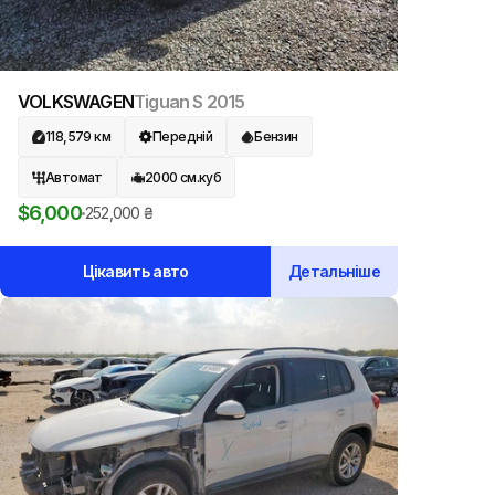
VOLKSWAGEN
Tiguan S
2015
118,579
км
Передній
Бензин
Автомат
2000
см.куб
$
6,000
252,000
₴
Цікавить авто
Детальніше