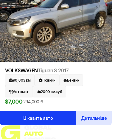
VOLKSWAGEN
Tiguan S
2017
90,003
км
Повний
Бензин
Автомат
2000
см.куб
$
7,000
294,000
₴
Цікавить авто
Детальніше