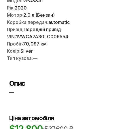
Модель:
PASSAT
Рік:
2020
Мотор:
2.0 л (Бензин)
Коробка передач:
automatic
Привід:
Передній привід
VIN:
1VWCA7A30LC006554
Пробіг:
70,097 км
Колір:
Silver
Тип кузова:
—
Опис
—
Ціна автомобіля
$
12,800
537,600
₴