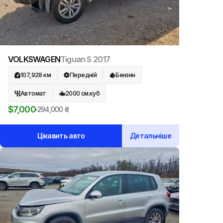
VOLKSWAGEN
Tiguan S
2017
107,928
км
Передній
Бензин
Автомат
2000
см.куб
$
7,000
294,000
₴
Цікавить авто
Детальніше