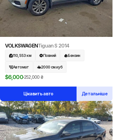
VOLKSWAGEN
Tiguan S
2014
110,553
км
Повний
Бензин
Автомат
2000
см.куб
$
6,000
252,000
₴
Цікавить авто
Детальніше