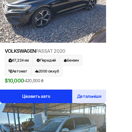
VOLKSWAGEN
PASSAT
2020
67,224
км
Передній
Бензин
Автомат
2000
см.куб
$
10,000
420,000
₴
Цікавить авто
Детальніше