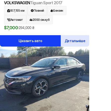
VOLKSWAGEN
Tiguan Sport
2017
107,155
км
Повний
Бензин
Автомат
2000
см.куб
$
7,000
294,000
₴
Цікавить авто
Детальніше