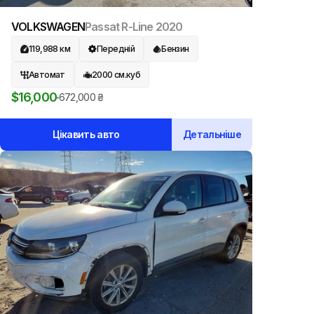
VOLKSWAGEN
Passat R-Line
2020
119,988
км
Передній
Бензин
Автомат
2000
см.куб
$
16,000
672,000
₴
Цікавить авто
Детальніше