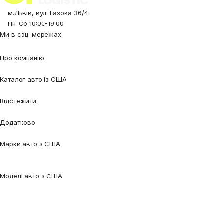
м.Львів, вул. Газова 36/4
Пн-Сб 10:00-19:00
Ми в соц. мережах:
Про компанію
Про нас
Процес співпраці
Відгуки
Контакти
Каталог авто із США
Авто під замовлення
Авто в наявності
Авто в дорозі
Відстежити
Відстежити авто
Відстежити контейнер
Додатково
Калькулятор
Блог
FAQ
Марки авто з США
Audi
BMW
Chevrolet
Ford
Honda
Lexus
Mazda
Mercedes-
Benz
Tesla
Nissan
Toyota
Volkswagen
Volvo
Моделі авто з США
Audi Q5
Audi Q7
Audi A3
Audi A4
Audi A6
Tesla Model 3
Tesla Model
Y
Ford Edge
Ford Escape
Ford Fusion
Ford Focus
Nissan Qashqai
Nissan
Rogue
Volkswagen Jetta
Volkswagen Passat
Volkswagen Tiguan
Volvo