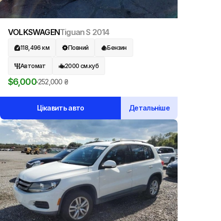
VOLKSWAGEN
Tiguan S
2014
118,496
км
Повний
Бензин
Автомат
2000
см.куб
$
6,000
252,000
₴
Цікавить авто
Детальніше