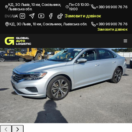
/
Автомобілі з США
/
2020 VOLKSWAGEN PASSAT
КД, ЗО Львів, 10 км, Сокільники,
Пн-Сб 10:00-
+380 96 900 76 76
Львівська обл.
19:00
Купити
VOLKSWAGEN PASSAT
2020
Замовити дзвінок
ENG
/
UA
КД, ЗО Львів, 10 км, Сокільники, Львівська обл.
+380 96 900 76 76
Замовити дзвінок