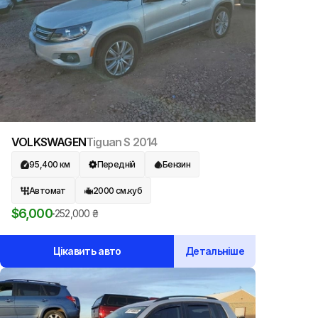
VOLKSWAGEN
Tiguan S
2014
95,400
км
Передній
Бензин
Автомат
2000
см.куб
$
6,000
252,000
₴
Цікавить авто
Детальніше