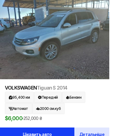
VOLKSWAGEN
Tiguan S
2014
95,400
км
Передній
Бензин
Автомат
2000
см.куб
$
6,000
252,000
₴
Цікавить авто
Детальніше