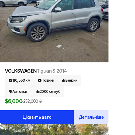
VOLKSWAGEN
Tiguan S
2014
110,553
км
Повний
Бензин
Автомат
2000
см.куб
$
6,000
252,000
₴
Цікавить авто
Детальніше