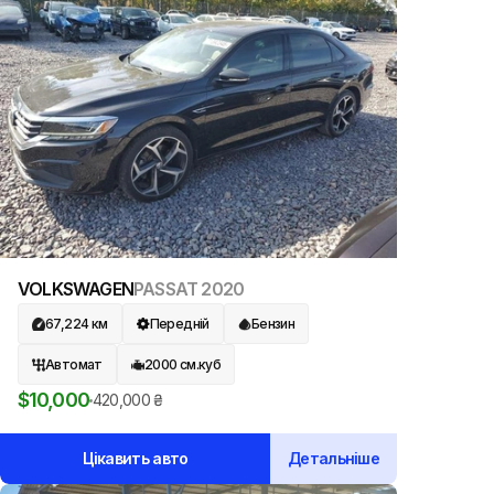
VOLKSWAGEN
PASSAT
2020
67,224
км
Передній
Бензин
Автомат
2000
см.куб
$
10,000
420,000
₴
Цікавить авто
Детальніше