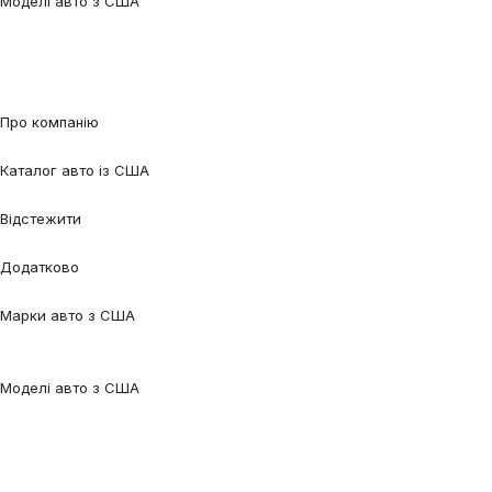
Моделі авто з США
Audi Q5
Audi Q7
Audi A3
Audi A4
Audi A6
Tesla Model 3
Tesla Model
Y
Ford Edge
Ford Escape
Ford Fusion
Ford Focus
Nissan Qashqai
Nissan
Rogue
Volkswagen Jetta
Volkswagen Passat
Volkswagen Tiguan
Volvo
XC90
Про компанію
Про нас
Процес співпраці
Відгуки
Контакти
Каталог авто із США
Авто під замовлення
Авто в наявності
Авто в дорозі
Відстежити
Відстежити авто
Відстежити контейнер
Додатково
Калькулятор
Блог
FAQ
Марки авто з США
Audi
BMW
Chevrolet
Ford
Honda
Lexus
Mazda
Mercedes-
Benz
Tesla
Nissan
Toyota
Volkswagen
Volvo
Моделі авто з США
Audi Q5
Audi Q7
Audi A3
Audi A4
Audi A6
Tesla Model 3
Tesla Model
Y
Ford Edge
Ford Escape
Ford Fusion
Ford Focus
Nissan Qashqai
Nissan
Rogue
Volkswagen Jetta
Volkswagen Passat
Volkswagen Tiguan
Volvo
XC90