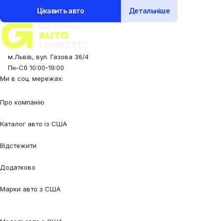
Цікавить авто
Детальніше
м.Львів, вул. Газова 36/4
Пн-Сб 10:00-19:00
Ми в соц. мережах:
Про компанію
Про нас
Процес співпраці
Відгуки
Контакти
Каталог авто із США
Авто під замовлення
Авто в наявності
Авто в дорозі
Відстежити
Відстежити авто
Відстежити контейнер
Додатково
Калькулятор
Блог
FAQ
Марки авто з США
Audi
BMW
Chevrolet
Ford
Honda
Lexus
Mazda
Mercedes-
Benz
Tesla
Nissan
Toyota
Volkswagen
Volvo