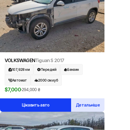
VOLKSWAGEN
Tiguan S
2017
107,928
км
Передній
Бензин
Автомат
2000
см.куб
$
7,000
294,000
₴
Цікавить авто
Детальніше