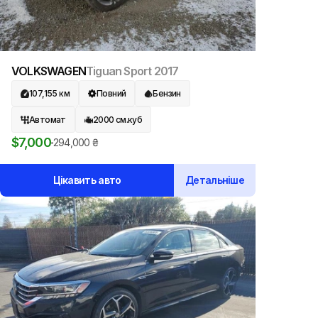
VOLKSWAGEN
Tiguan Sport
2017
107,155
км
Повний
Бензин
Автомат
2000
см.куб
$
7,000
294,000
₴
Цікавить авто
Детальніше