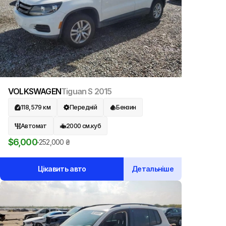
VOLKSWAGEN
Tiguan S
2015
118,579
км
Передній
Бензин
Автомат
2000
см.куб
$
6,000
252,000
₴
Цікавить авто
Детальніше