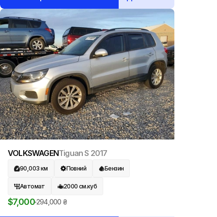
VOLKSWAGEN
Tiguan S
2017
90,003
км
Повний
Бензин
Автомат
2000
см.куб
$
7,000
294,000
₴