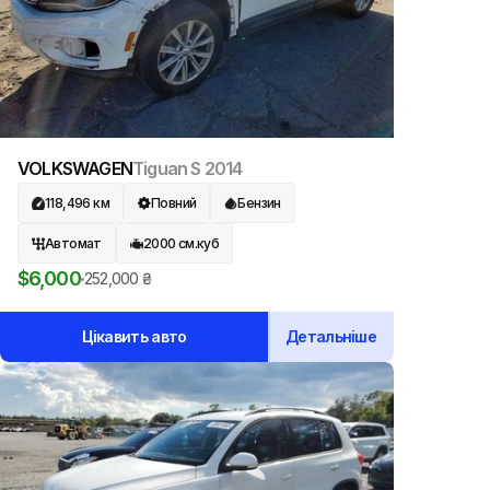
VOLKSWAGEN
Tiguan S
2014
118,496
км
Повний
Бензин
Автомат
2000
см.куб
$
6,000
252,000
₴
Цікавить авто
Детальніше