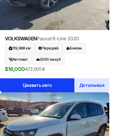
VOLKSWAGEN
Passat R-Line
2020
119,988
км
Передній
Бензин
Автомат
2000
см.куб
$
16,000
672,000
₴
Цікавить авто
Детальніше