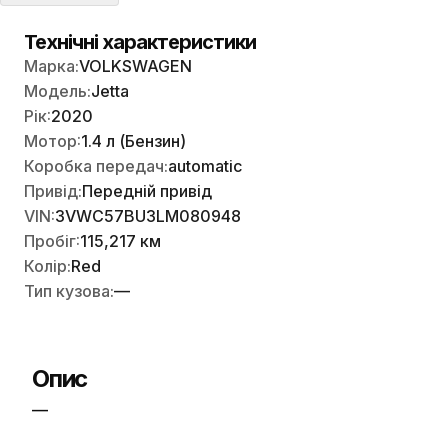
Технічні характеристики
Марка:
VOLKSWAGEN
Модель:
Jetta
Рік:
2020
Мотор:
1.4 л (Бензин)
Коробка передач:
automatic
Привід:
Передній привід
VIN:
3VWC57BU3LM080948
Пробіг:
115,217 км
Колір:
Red
Тип кузова:
—
Опис
—