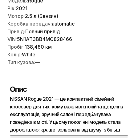
Модель:
Rogue
Рік:
2021
Мотор:
2.5 л (Бензин)
Коробка передач:
automatic
Привід:
Повний привід
VIN:
5N1AT3BB4MC828466
Пробіг:
138,480 км
Колір:
White
Тип кузова:
—
Опис
NISSAN Rogue 2021 — це компактний сімейний
кросовер для тих, кому важливі спокійна щоденна
експлуатація, зручний салон і передбачувана
поведінка в місті. У цьому поколінні модель стала
дорослішою: краще ізольована від шуму, з більш
акуратним інтер’єром і відчуттям «зібраності», хоча