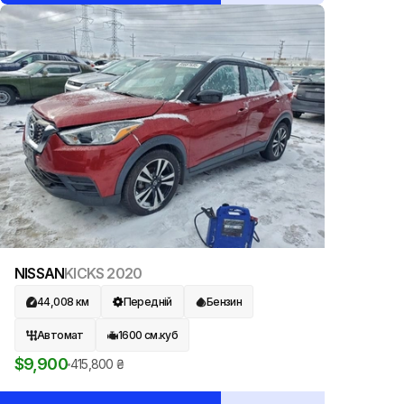
NISSAN
KICKS
2020
44,008
км
Передній
Бензин
Автомат
1600
см.куб
$
9,900
415,800
₴