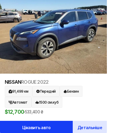
NISSAN
ROGUE
2022
91,499
км
Передній
Бензин
Автомат
1500
см.куб
$
12,700
533,400
₴
Цікавить авто
Детальніше