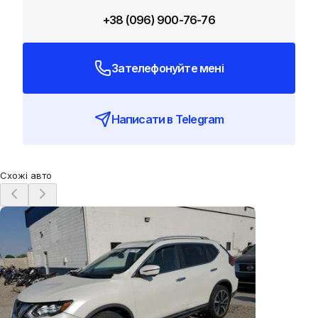
історія для класу. Посадка висока й комфортна,
сидіння радше «для щодня», ніж для активної їзди.
+38 (096) 900-76-76
Другий ряд — сильна сторона: дорослим вистачає
місця для колін і голови, а посадка зручна для
Зателефонуйте мені
далеких поїздок. Мультимедіа залежить від
комплектації, але для 2021 року працює стабільно й
логічно, хоча за графікою може поступатися
Написати в Telegram
найновішим системам.
У русі NISSAN Rogue 2021 з бензиновим 2.5 та
Схожі авто
автоматом налаштований на плавність. Реакції на газ
спокійні, коробка намагається тримати низькі
оберти, завдяки чому в повсякденному темпі авто
здається тихішим і розслабленішим. Якщо вимагати
різкого прискорення, з’являється більше шуму від
двигуна і відчутна пауза перед набором швидкості.
Підвіска добре відпрацьовує типові міські
нерівності, але на великих колесах може з’являтися