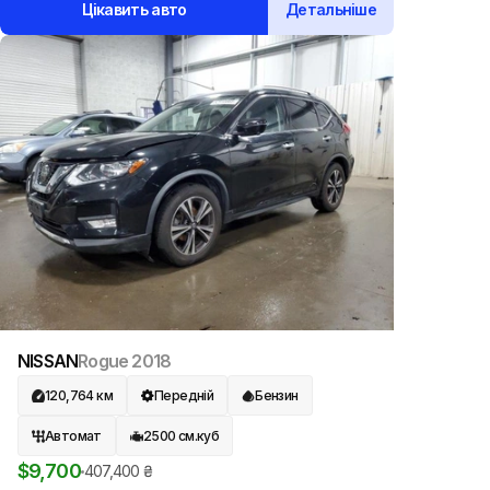
Цікавить авто
Детальніше
NISSAN
Rogue
2018
120,764
км
Передній
Бензин
Автомат
2500
см.куб
$
9,700
407,400
₴