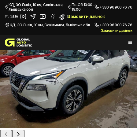
/
Автомобілі з США
/
2021 NISSAN Rogue
КД, ЗО Львів, 10 км, Сокільники,
Пн-Сб 10:00-
+380 96 900 76 76
Львівська обл.
19:00
Купити
NISSAN ROGUE
2021
Замовити дзвінок
ENG
/
UA
КД, ЗО Львів, 10 км, Сокільники, Львівська обл.
+380 96 900 76 76
Замовити дзвінок