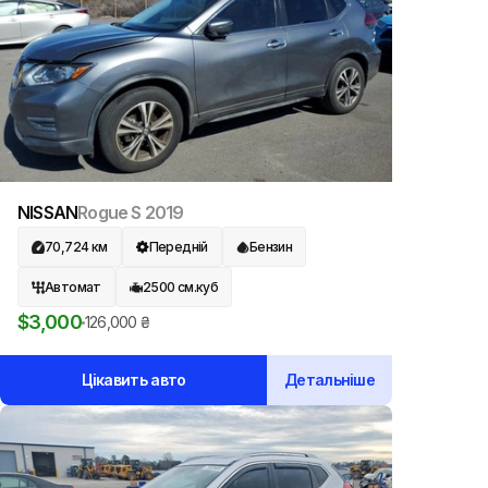
NISSAN
Rogue S
2019
70,724
км
Передній
Бензин
Автомат
2500
см.куб
$
3,000
126,000
₴
Цікавить авто
Детальніше