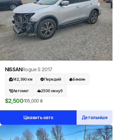
NISSAN
Rogue S
2017
142,390
км
Передній
Бензин
Автомат
2500
см.куб
$
2,500
105,000
₴
Цікавить авто
Детальніше