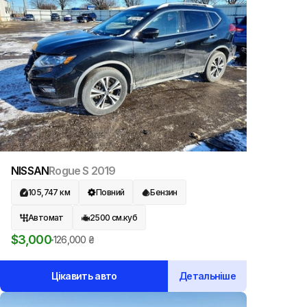
NISSAN
Rogue S
2019
105,747
км
Повний
Бензин
Автомат
2500
см.куб
$
3,000
126,000
₴
Цікавить авто
Детальніше