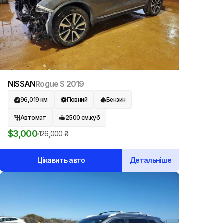
NISSAN
Rogue S
2019
96,019
км
Повний
Бензин
Автомат
2500
см.куб
$
3,000
126,000
₴
Цікавить авто
Детальніше