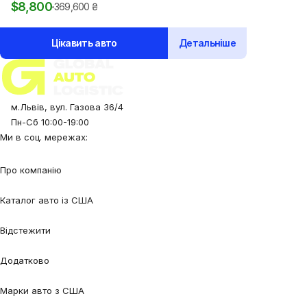
$
8,800
369,600
₴
Цікавить авто
Детальніше
м.Львів, вул. Газова 36/4
Пн-Сб 10:00-19:00
Ми в соц. мережах:
Про компанію
Про нас
Процес співпраці
Відгуки
Контакти
Каталог авто із США
Авто під замовлення
Авто в наявності
Авто в дорозі
Відстежити
Відстежити авто
Відстежити контейнер
Додатково
Калькулятор
Блог
FAQ
Марки авто з США
Audi
BMW
Chevrolet
Ford
Honda
Lexus
Mazda
Mercedes-