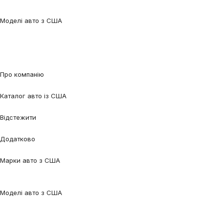
Benz
Tesla
Nissan
Toyota
Volkswagen
Volvo
Моделі авто з США
Audi Q5
Audi Q7
Audi A3
Audi A4
Audi A6
Tesla Model 3
Tesla Model
Y
Ford Edge
Ford Escape
Ford Fusion
Ford Focus
Nissan Qashqai
Nissan
Rogue
Volkswagen Jetta
Volkswagen Passat
Volkswagen Tiguan
Volvo
XC90
Про компанію
Про нас
Процес співпраці
Відгуки
Контакти
Каталог авто із США
Авто під замовлення
Авто в наявності
Авто в дорозі
Відстежити
Відстежити авто
Відстежити контейнер
Додатково
Калькулятор
Блог
FAQ
Марки авто з США
Audi
BMW
Chevrolet
Ford
Honda
Lexus
Mazda
Mercedes-
Benz
Tesla
Nissan
Toyota
Volkswagen
Volvo
Моделі авто з США
Audi Q5
Audi Q7
Audi A3
Audi A4
Audi A6
Tesla Model 3
Tesla Model
Y
Ford Edge
Ford Escape
Ford Fusion
Ford Focus
Nissan Qashqai
Nissan