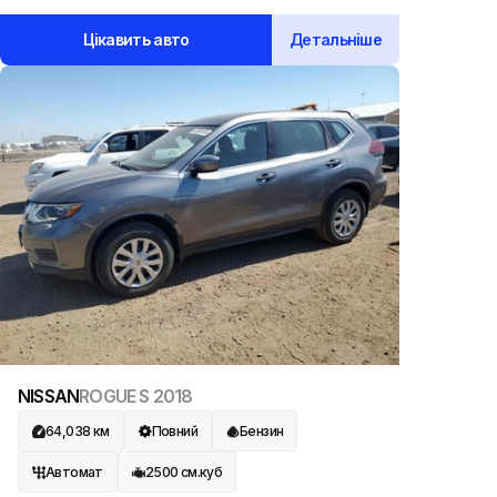
Цікавить авто
Детальніше
NISSAN
ROGUE S
2018
64,038
км
Повний
Бензин
Автомат
2500
см.куб