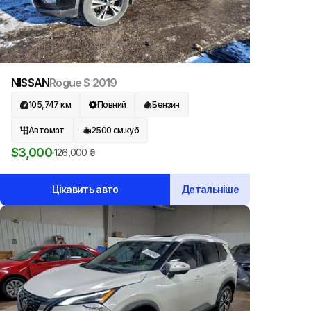
NISSAN
Rogue S
2019
105,747
км
Повний
Бензин
Автомат
2500
см.куб
$
3,000
126,000
₴
Цікавить авто
Детальніше