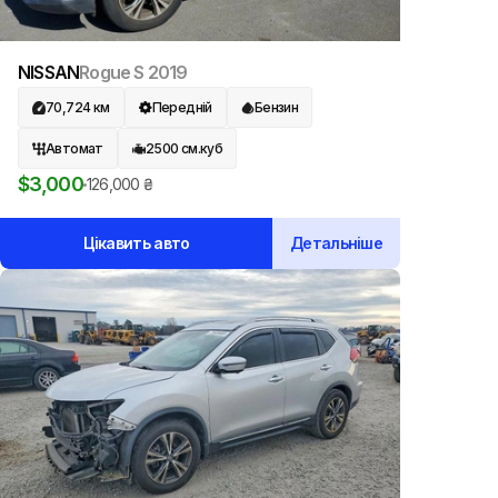
NISSAN
Rogue S
2019
70,724
км
Передній
Бензин
Автомат
2500
см.куб
$
3,000
126,000
₴
Цікавить авто
Детальніше