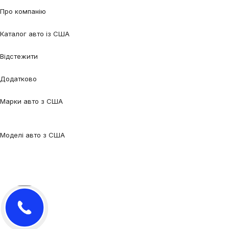
XC90
Про компанію
Про нас
Процес співпраці
Відгуки
Контакти
Каталог авто із США
Авто під замовлення
Авто в наявності
Авто в дорозі
Відстежити
Відстежити авто
Відстежити контейнер
Додатково
Калькулятор
Блог
FAQ
Марки авто з США
Audi
BMW
Chevrolet
Ford
Honda
Lexus
Mazda
Mercedes-
Benz
Tesla
Nissan
Toyota
Volkswagen
Volvo
Моделі авто з США
Audi Q5
Audi Q7
Audi A3
Audi A4
Audi A6
Tesla Model 3
Tesla Model
Y
Ford Edge
Ford Escape
Ford Fusion
Ford Focus
Nissan Qashqai
Nissan
Rogue
Volkswagen Jetta
Volkswagen Passat
Volkswagen Tiguan
Volvo
XC90