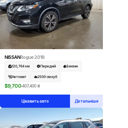
NISSAN
Rogue
2018
120,764
км
Передній
Бензин
Автомат
2500
см.куб
$
9,700
407,400
₴
Цікавить авто
Детальніше