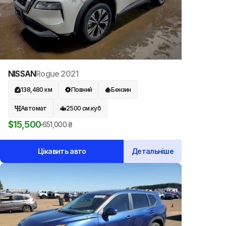
NISSAN
Rogue
2021
138,480
км
Повний
Бензин
Автомат
2500
см.куб
$
15,500
651,000
₴
Цікавить авто
Детальніше