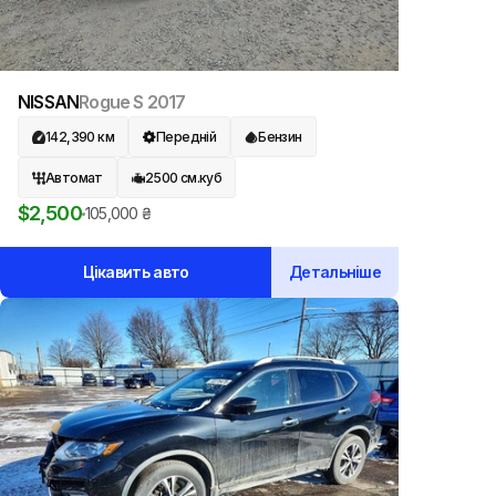
NISSAN
Rogue S
2017
142,390
км
Передній
Бензин
Автомат
2500
см.куб
$
2,500
105,000
₴
Цікавить авто
Детальніше