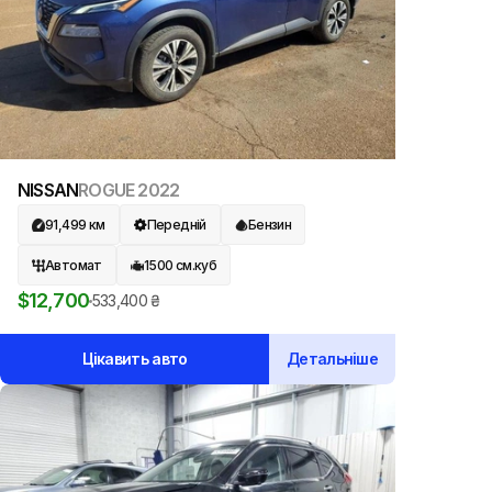
NISSAN
ROGUE
2022
91,499
км
Передній
Бензин
Автомат
1500
см.куб
$
12,700
533,400
₴
Цікавить авто
Детальніше