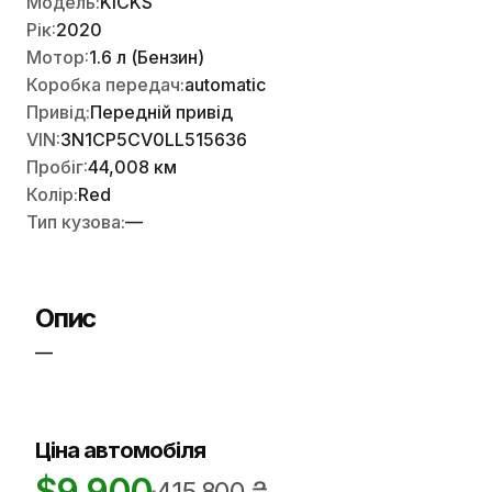
Модель:
KICKS
Рік:
2020
Мотор:
1.6 л (Бензин)
Коробка передач:
automatic
Привід:
Передній привід
VIN:
3N1CP5CV0LL515636
Пробіг:
44,008 км
Колір:
Red
Тип кузова:
—
Опис
—
Ціна автомобіля
$
9,900
415,800
₴