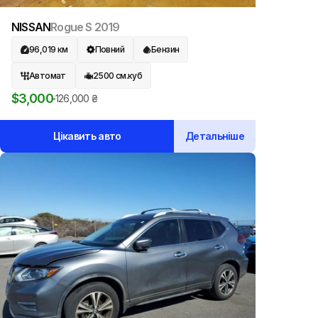
NISSAN
Rogue S
2019
96,019
км
Повний
Бензин
Автомат
2500
см.куб
$
3,000
126,000
₴
Цікавить авто
Детальніше