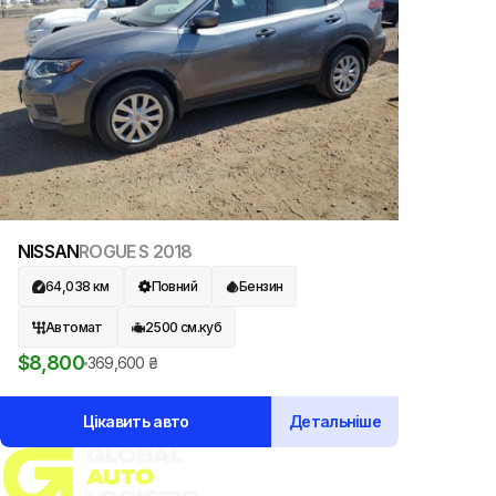
NISSAN
ROGUE S
2018
64,038
км
Повний
Бензин
Автомат
2500
см.куб
$
8,800
369,600
₴
Цікавить авто
Детальніше