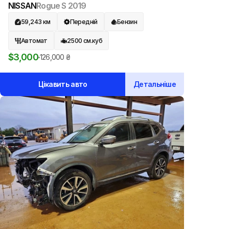
NISSAN
Rogue S
2019
59,243
км
Передній
Бензин
Автомат
2500
см.куб
$
3,000
126,000
₴
Цікавить авто
Детальніше