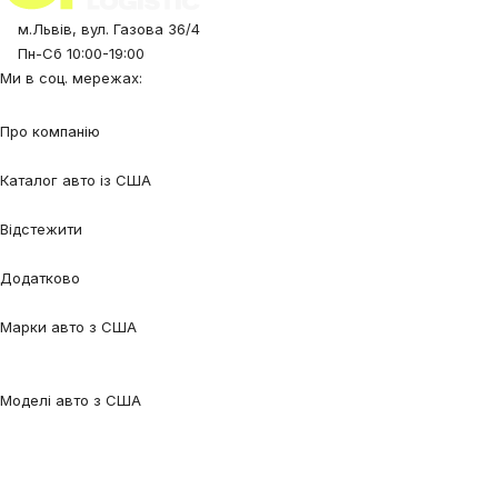
м.Львів, вул. Газова 36/4
Пн-Сб 10:00-19:00
Ми в соц. мережах:
Про компанію
Про нас
Процес співпраці
Відгуки
Контакти
Каталог авто із США
Авто під замовлення
Авто в наявності
Авто в дорозі
Відстежити
Відстежити авто
Відстежити контейнер
Додатково
Калькулятор
Блог
FAQ
Марки авто з США
Audi
BMW
Chevrolet
Ford
Honda
Lexus
Mazda
Mercedes-
Benz
Tesla
Nissan
Toyota
Volkswagen
Volvo
Моделі авто з США
Audi Q5
Audi Q7
Audi A3
Audi A4
Audi A6
Tesla Model 3
Tesla Model
Y
Ford Edge
Ford Escape
Ford Fusion
Ford Focus
Nissan Qashqai
Nissan
Rogue
Volkswagen Jetta
Volkswagen Passat
Volkswagen Tiguan
Volvo