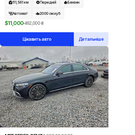
111,561
км
Передній
Бензин
Автомат
2000
см.куб
$
11,000
462,000
₴
Цікавить авто
Детальніше