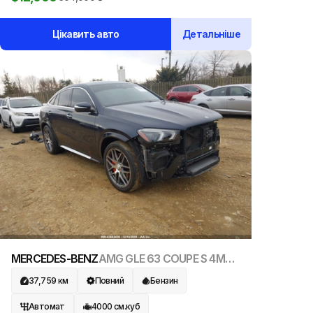
доставку.
Цікавить авто
Детальніше
MERCEDES-BENZ
AMG GLE 63 COUPE S 4MATIC
2021
37,759
км
Повний
Бензин
Автомат
4000
см.куб