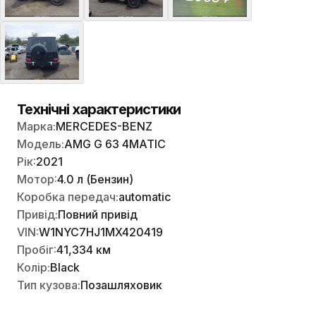
Технічні характеристики
Марка:
MERCEDES-BENZ
Модель:
AMG G 63 4MATIC
Рік:
2021
Мотор:
4.0 л (Бензин)
Коробка передач:
automatic
Привід:
Повний привід
VIN:
W1NYC7HJ1MX420419
Пробіг:
41,334 км
Колір:
Black
Тип кузова:
Позашляховик