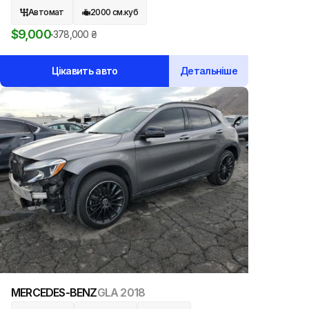
Автомат
2000
см.куб
$
9,000
378,000
₴
Цікавить авто
Детальніше
MERCEDES-BENZ
GLA
2018