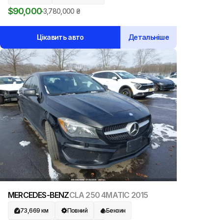
$
90,000
3,780,000
₴
Цікавить авто
Детальніше
MERCEDES-BENZ
CLA 250 4MATIC
2015
73,669
км
Повний
Бензин