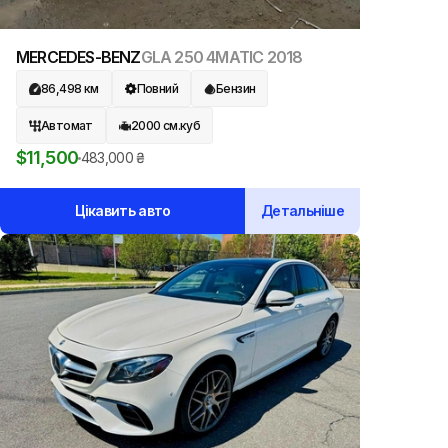
MERCEDES-BENZ
GLA 250 4MATIC
2018
86,498
км
Повний
Бензин
Автомат
2000
см.куб
$
11,500
483,000
₴
Цікавить авто
Детальніше