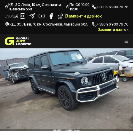
/
Автомобілі з США
/
2021 MERCEDES-BENZ AMG G 63 4MATIC
КД, ЗО Львів, 10 км, Сокільники,
Пн-Сб 10:00-
+380 96 900 76 76
Львівська обл.
19:00
Купити
MERCEDES-BENZ AMG G 63 4MATIC
Замовити дзвінок
ENG
/
UA
2021
КД, ЗО Львів, 10 км, Сокільники, Львівська обл.
+380 96 900 76 76
Замовити дзвінок