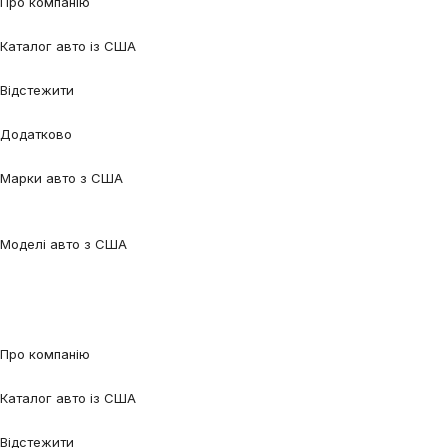
Про компанію
Про нас
Процес співпраці
Відгуки
Контакти
Каталог авто із США
Авто під замовлення
Авто в наявності
Авто в дорозі
Відстежити
Відстежити авто
Відстежити контейнер
Додатково
Калькулятор
Блог
FAQ
Марки авто з США
Audi
BMW
Chevrolet
Ford
Honda
Lexus
Mazda
Mercedes-
Benz
Tesla
Nissan
Toyota
Volkswagen
Volvo
Моделі авто з США
Audi Q5
Audi Q7
Audi A3
Audi A4
Audi A6
Tesla Model 3
Tesla Model
Y
Ford Edge
Ford Escape
Ford Fusion
Ford Focus
Nissan Qashqai
Nissan
Rogue
Volkswagen Jetta
Volkswagen Passat
Volkswagen Tiguan
Volvo
XC90
Про компанію
Про нас
Процес співпраці
Відгуки
Контакти
Каталог авто із США
Авто під замовлення
Авто в наявності
Авто в дорозі
Відстежити