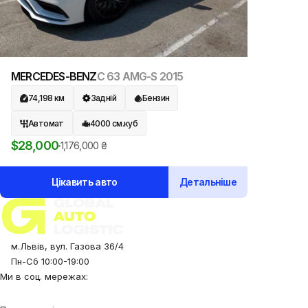
MERCEDES-BENZ
C 63 AMG-S
2015
74,198
км
Задній
Бензин
Автомат
4000
см.куб
$
28,000
1,176,000
₴
Цікавить авто
Детальніше
м.Львів, вул. Газова 36/4
Пн-Сб 10:00-19:00
Ми в соц. мережах: