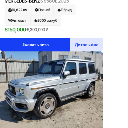
MERCEDES-BENZ
S S580E
2025
16,622
км
Повний
Гібрид
Автомат
3000
см.куб
$
150,000
6,300,000
₴
Цікавить авто
Детальніше