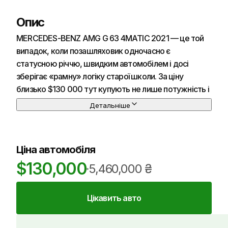
Опис
MERCEDES-BENZ AMG G 63 4MATIC 2021 — це той
випадок, коли позашляховик одночасно є
статусною річчю, швидким автомобілем і досі
зберігає «рамну» логіку старої школи. За ціну
близько $130 000 тут купують не лише потужність і
розкіш, а й характер із чіткими компромісами в
Детальніше
повсякденності.
Зовні MERCEDES-BENZ AMG G 63 4MATIC 2021
Ціна автомобіля
майже не маскує свою утилітарну форму:
$
130,000
вертикальне скло, прямі панелі, помітні петлі дверей
5,460,000
₴
і дуже впізнавана посадка на дорозі. Якість фарби й
оздоблення зазвичай висока, але великі пласкі
Цікавить авто
площини швидше «ловлять» дрібні подряпини та
сліди мийок. Світлодіодна оптика світить добре,