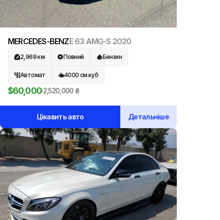
MERCEDES-BENZ
E 63 AMG-S
2020
2,969
км
Повний
Бензин
Автомат
4000
см.куб
$
60,000
2,520,000
₴
Цікавить авто
Детальніше