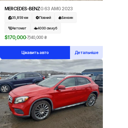
MERCEDES-BENZ
G 63 AMG
2023
35,859
км
Повний
Бензин
Автомат
4000
см.куб
$
170,000
7,140,000
₴
Цікавить авто
Детальніше