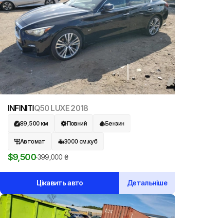
INFINITI
Q50 LUXE
2018
89,500
км
Повний
Бензин
Автомат
3000
см.куб
$
9,500
399,000
₴
Цікавить авто
Детальніше