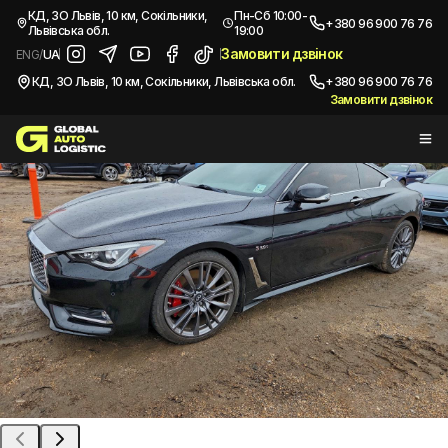
/
Автомобілі з США
/
2017 INFINITI Q60 RED SPORT 400
КД, ЗО Львів, 10 км, Сокільники,
Пн-Сб 10:00-
+380 96 900 76 76
Львівська обл.
19:00
Купити
INFINITI Q60 RED SPORT 400
2017
Замовити дзвінок
ENG
/
UA
КД, ЗО Львів, 10 км, Сокільники, Львівська обл.
+380 96 900 76 76
Замовити дзвінок