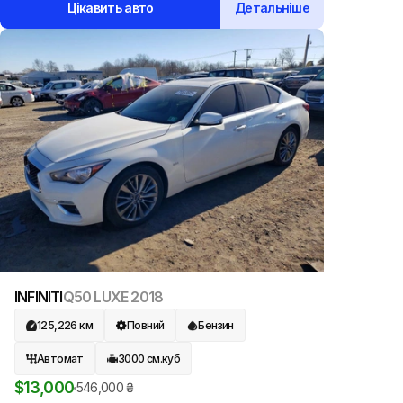
Цікавить авто
Детальніше
INFINITI
Q50 LUXE
2018
125,226
км
Повний
Бензин
Автомат
3000
см.куб
$
13,000
546,000
₴