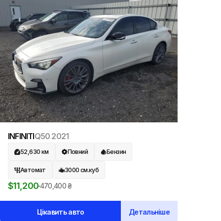
INFINITI
Q50
2021
52,630
км
Повний
Бензин
Автомат
3000
см.куб
$
11,200
470,400
₴
Цікавить авто
Детальніше