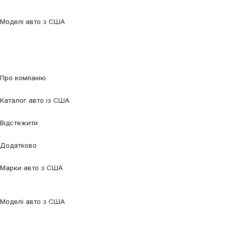
Benz
Tesla
Nissan
Toyota
Volkswagen
Volvo
Моделі авто з США
Audi Q5
Audi Q7
Audi A3
Audi A4
Audi A6
Tesla Model 3
Tesla Model
Y
Ford Edge
Ford Escape
Ford Fusion
Ford Focus
Nissan Qashqai
Nissan
Rogue
Volkswagen Jetta
Volkswagen Passat
Volkswagen Tiguan
Volvo
XC90
Про компанію
Про нас
Процес співпраці
Відгуки
Контакти
Каталог авто із США
Авто під замовлення
Авто в наявності
Авто в дорозі
Відстежити
Відстежити авто
Відстежити контейнер
Додатково
Калькулятор
Блог
FAQ
Марки авто з США
Audi
BMW
Chevrolet
Ford
Honda
Lexus
Mazda
Mercedes-
Benz
Tesla
Nissan
Toyota
Volkswagen
Volvo
Моделі авто з США
Audi Q5
Audi Q7
Audi A3
Audi A4
Audi A6
Tesla Model 3
Tesla Model
Y
Ford Edge
Ford Escape
Ford Fusion
Ford Focus
Nissan Qashqai
Nissan