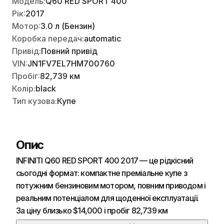
Модель:
Q60 RED SPORT 400
Рік:
2017
Мотор:
3.0 л (Бензин)
Коробка передач:
automatic
Привід:
Повний привід
VIN:
JN1FV7EL7HM700760
Пробіг:
82,739 км
Колір:
black
Тип кузова:
Купе
Опис
INFINITI Q60 RED SPORT 400 2017 — це рідкісний
сьогодні формат: компактне преміальне купе з
потужним бензиновим мотором, повним приводом і
реальним потенціалом для щоденної експлуатації.
За ціну близько $14,000 і пробіг 82,739 км
пропозиція виглядає привабливо, але варто