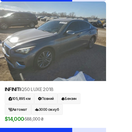
INFINITI
Q50 LUXE
2018
105,895
км
Повний
Бензин
Автомат
3000
см.куб
$
14,000
588,000
₴