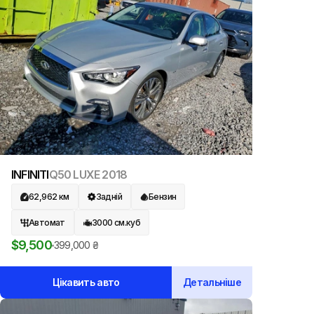
INFINITI
Q50 LUXE
2018
62,962
км
Задній
Бензин
Автомат
3000
см.куб
$
9,500
399,000
₴
Цікавить авто
Детальніше