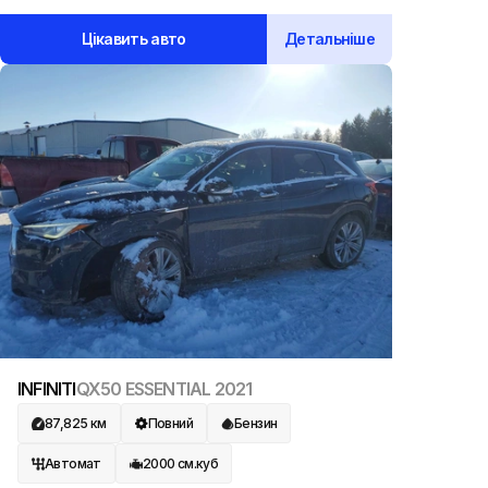
Цікавить авто
Детальніше
INFINITI
QX50 ESSENTIAL
2021
87,825
км
Повний
Бензин
Автомат
2000
см.куб