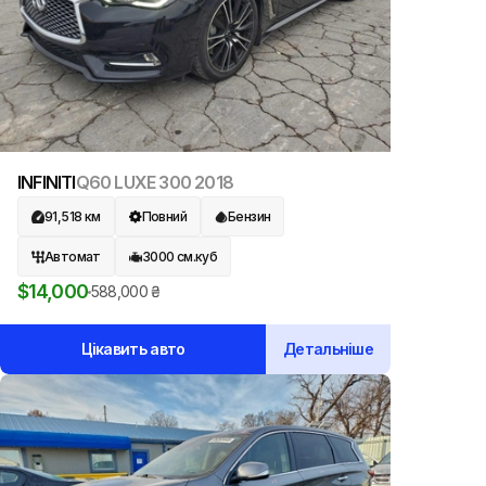
INFINITI
Q60 LUXE 300
2018
91,518
км
Повний
Бензин
Автомат
3000
см.куб
$
14,000
588,000
₴
Цікавить авто
Детальніше