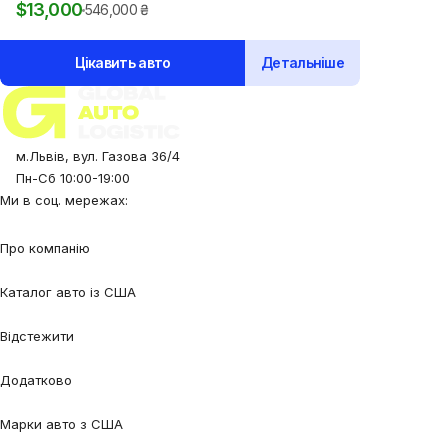
$
13,000
546,000
₴
Цікавить авто
Детальніше
м.Львів, вул. Газова 36/4
Пн-Сб 10:00-19:00
Ми в соц. мережах:
Про компанію
Про нас
Процес співпраці
Відгуки
Контакти
Каталог авто із США
Авто під замовлення
Авто в наявності
Авто в дорозі
Відстежити
Відстежити авто
Відстежити контейнер
Додатково
Калькулятор
Блог
FAQ
Марки авто з США
Audi
BMW
Chevrolet
Ford
Honda
Lexus
Mazda
Mercedes-