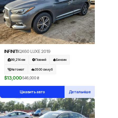
INFINITI
QX60 LUXE
2019
99,214
км
Повний
Бензин
Автомат
3500
см.куб
$
13,000
546,000
₴
Цікавить авто
Детальніше