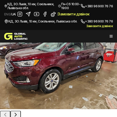
/
Автомобілі з США
/
2020 FORD EDGE SEL
КД, ЗО Львів, 10 км, Сокільники,
Пн-Сб 10:00-
+380 96 900 76 76
Львівська обл.
19:00
Купити
FORD EDGE SEL
2020
Замовити дзвінок
ENG
/
UA
КД, ЗО Львів, 10 км, Сокільники, Львівська обл.
+380 96 900 76 76
Замовити дзвінок