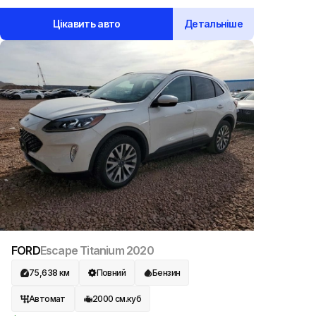
Цікавить авто
Детальніше
FORD
Escape Titanium
2020
75,638
км
Повний
Бензин
Автомат
2000
см.куб