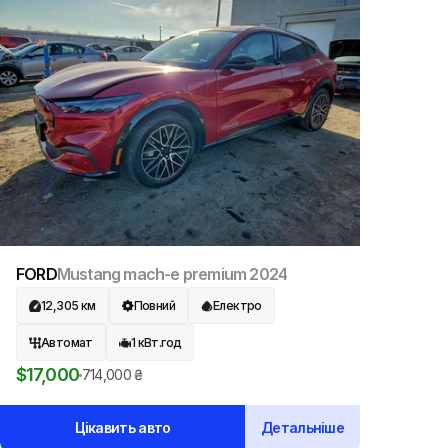
Цей автомобіль можна привезти з США. Зверніться
до команди Global Auto Logistic — ми допоможемо
підібрати найкращий варіант та організувати
доставку.
FORD
Mustang mach-e premium
2024
12,305
км
Повний
Електро
Автомат
1
кВт.год
$
17,000
714,000
₴
Цікавить авто
Детальніше