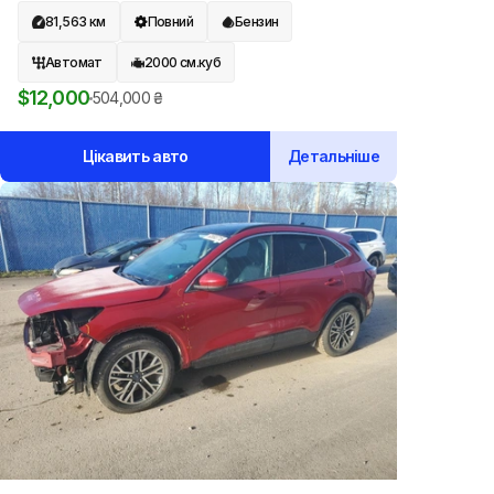
81,563
км
Повний
Бензин
Автомат
2000
см.куб
$
12,000
504,000
₴
Цікавить авто
Детальніше