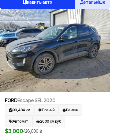
Цікавить авто
Детальніше
FORD
Escape SEL
2020
90,484
км
Повний
Бензин
Автомат
2000
см.куб
$
3,000
126,000
₴