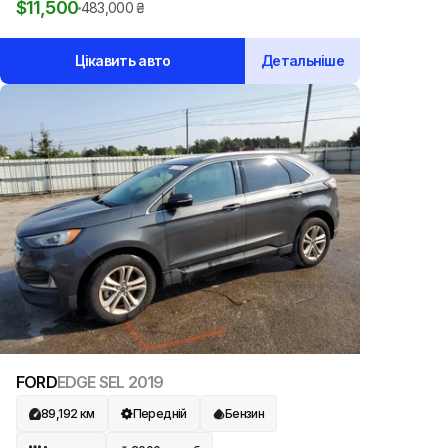
$
11,500
483,000
₴
Цікавить авто
Детальніше
FORD
EDGE SEL
2019
89,192
км
Передній
Бензин