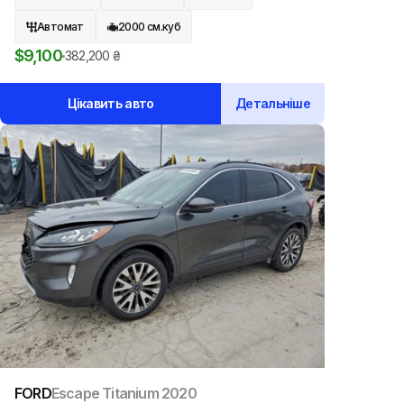
Автомат
2000
см.куб
$
9,100
382,200
₴
Цікавить авто
Детальніше
FORD
Escape Titanium
2020