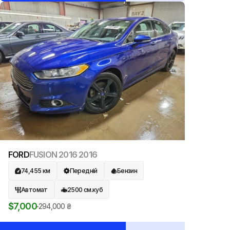
FORD
FUSION 2016
2016
74,455
км
Передній
Бензин
Автомат
2500
см.куб
$
7,000
294,000
₴