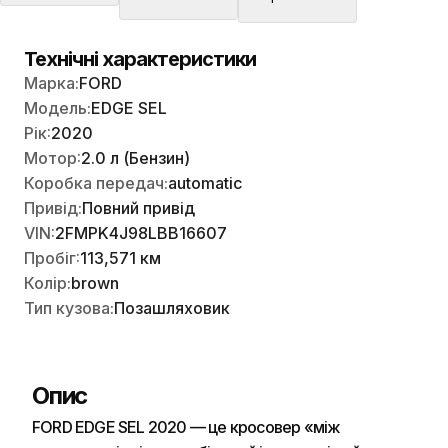
Технічні характеристики
Марка:
FORD
Модель:
EDGE SEL
Рік:
2020
Мотор:
2.0 л (Бензин)
Коробка передач:
automatic
Привід:
Повний привід
VIN:
2FMPK4J98LBB16607
Пробіг:
113,571 км
Колір:
brown
Тип кузова:
Позашляховик
Опис
FORD EDGE SEL 2020 — це кросовер «між