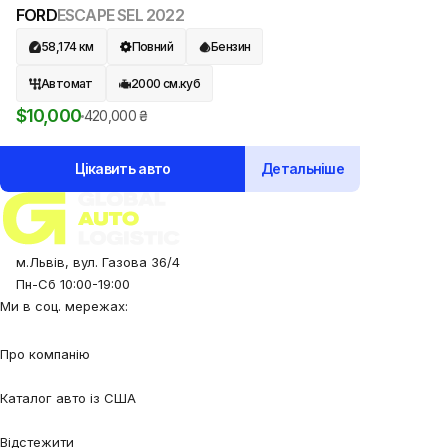
FORD
ESCAPE SEL
2022
58,174
км
Повний
Бензин
Автомат
2000
см.куб
$
10,000
420,000
₴
Цікавить авто
Детальніше
м.Львів, вул. Газова 36/4
Пн-Сб 10:00-19:00
Ми в соц. мережах:
Про компанію
Про нас
Процес співпраці
Відгуки
Контакти
Каталог авто із США
Авто під замовлення
Авто в наявності
Авто в дорозі
Відстежити