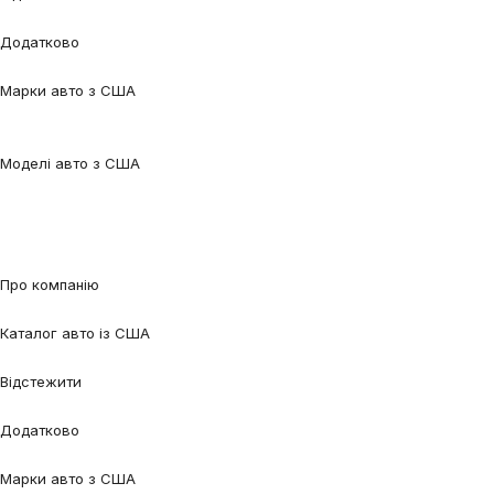
Відстежити авто
Відстежити контейнер
Додатково
Калькулятор
Блог
FAQ
Марки авто з США
Audi
BMW
Chevrolet
Ford
Honda
Lexus
Mazda
Mercedes-
Benz
Tesla
Nissan
Toyota
Volkswagen
Volvo
Моделі авто з США
Audi Q5
Audi Q7
Audi A3
Audi A4
Audi A6
Tesla Model 3
Tesla Model
Y
Ford Edge
Ford Escape
Ford Fusion
Ford Focus
Nissan Qashqai
Nissan
Rogue
Volkswagen Jetta
Volkswagen Passat
Volkswagen Tiguan
Volvo
XC90
Про компанію
Про нас
Процес співпраці
Відгуки
Контакти
Каталог авто із США
Авто під замовлення
Авто в наявності
Авто в дорозі
Відстежити
Відстежити авто
Відстежити контейнер
Додатково
Калькулятор
Блог
FAQ
Марки авто з США