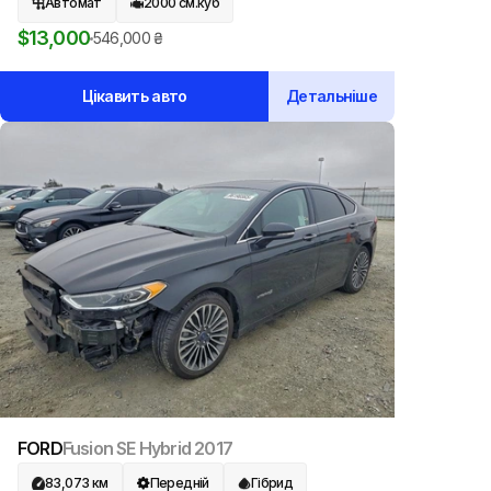
Автомат
2000
см.куб
$
13,000
546,000
₴
Цікавить авто
Детальніше
FORD
Fusion SE Hybrid
2017
83,073
км
Передній
Гібрид