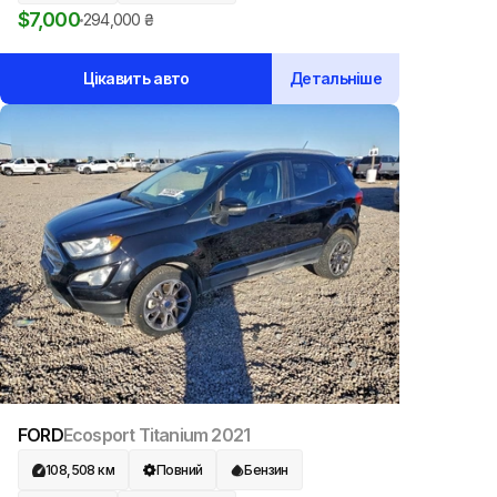
$
7,000
294,000
₴
Цікавить авто
Детальніше
FORD
Ecosport Titanium
2021
108,508
км
Повний
Бензин