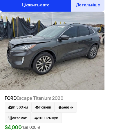
Цікавить авто
Детальніше
FORD
Escape Titanium
2020
81,563
км
Повний
Бензин
Автомат
2000
см.куб
$
4,000
168,000
₴