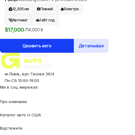
12,305
км
Повний
Електро
Автомат
1
кВт.год
$
17,000
714,000
₴
Цікавить авто
Детальніше
м.Львів, вул. Газова 36/4
Пн-Сб 10:00-19:00
Ми в соц. мережах:
Про компанію
Про нас
Процес співпраці
Відгуки
Контакти
Каталог авто із США
Авто під замовлення
Авто в наявності
Авто в дорозі
Відстежити
Відстежити авто
Відстежити контейнер