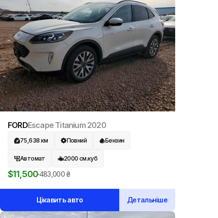
FORD
Escape Titanium
2020
75,638
км
Повний
Бензин
Автомат
2000
см.куб
$
11,500
483,000
₴
Цікавить авто
Детальніше