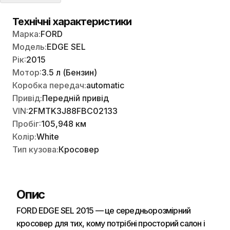
Технічні характеристики
Марка:
FORD
Модель:
EDGE SEL
Рік:
2015
Мотор:
3.5 л (Бензин)
Коробка передач:
automatic
Привід:
Передній привід
VIN:
2FMTK3J88FBC02133
Пробіг:
105,948 км
Колір:
White
Тип кузова:
Кросовер
Опис
FORD EDGE SEL 2015 — це середньорозмірний
кросовер для тих, кому потрібні просторий салон і