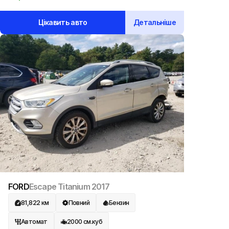
Цікавить авто
Детальніше
FORD
Escape Titanium
2017
81,822
км
Повний
Бензин
Автомат
2000
см.куб