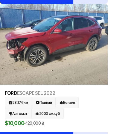
FORD
ESCAPE SEL
2022
58,174
км
Повний
Бензин
Автомат
2000
см.куб
$
10,000
420,000
₴