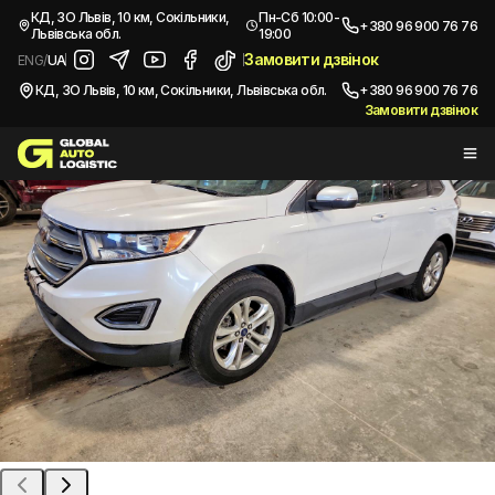
/
Автомобілі з США
/
2015 FORD EDGE SEL
КД, ЗО Львів, 10 км, Сокільники,
Пн-Сб 10:00-
+380 96 900 76 76
Львівська обл.
19:00
Купити
FORD EDGE SEL
2015
Замовити дзвінок
ENG
/
UA
КД, ЗО Львів, 10 км, Сокільники, Львівська обл.
+380 96 900 76 76
Замовити дзвінок