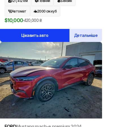
121,412
км
Повний
Бензин
Автомат
2000
см.куб
$
10,000
420,000
₴
Цікавить авто
Детальніше
FORD
Mustang mach-e premium
2024