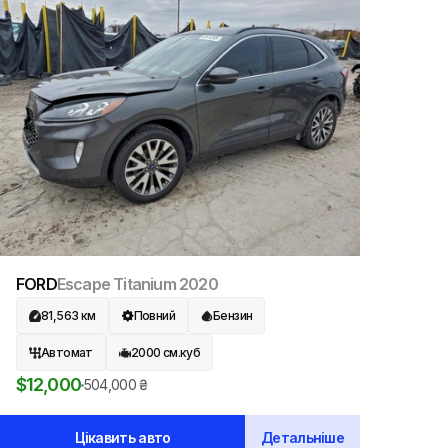
FORD
Escape Titanium
2020
81,563
км
Повний
Бензин
Автомат
2000
см.куб
$
12,000
504,000
₴
Цікавить авто
Детальніше