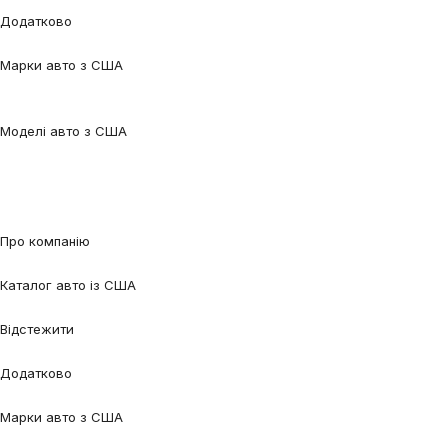
Додатково
Калькулятор
Блог
FAQ
Марки авто з США
Audi
BMW
Chevrolet
Ford
Honda
Lexus
Mazda
Mercedes-
Benz
Tesla
Nissan
Toyota
Volkswagen
Volvo
Моделі авто з США
Audi Q5
Audi Q7
Audi A3
Audi A4
Audi A6
Tesla Model 3
Tesla Model
Y
Ford Edge
Ford Escape
Ford Fusion
Ford Focus
Nissan Qashqai
Nissan
Rogue
Volkswagen Jetta
Volkswagen Passat
Volkswagen Tiguan
Volvo
XC90
Про компанію
Про нас
Процес співпраці
Відгуки
Контакти
Каталог авто із США
Авто під замовлення
Авто в наявності
Авто в дорозі
Відстежити
Відстежити авто
Відстежити контейнер
Додатково
Калькулятор
Блог
FAQ
Марки авто з США
Audi
BMW
Chevrolet
Ford
Honda
Lexus
Mazda
Mercedes-