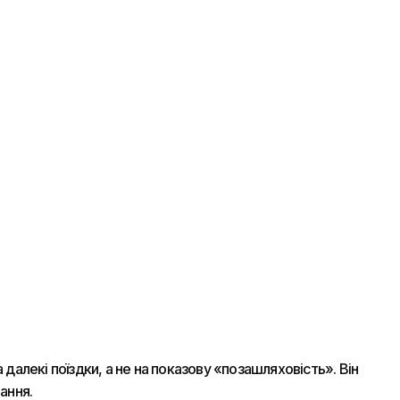
алекі поїздки, а не на показову «позашляховість». Він
ання.