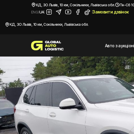
/
Автомобілі з США
/
2021 BMW X5
КД, ЗО Львів, 10 км, Сокільники, Львівська обл.
Пн-Сб 10
Замовити дзвінок
ENG
/
UA
Купити
BMW X5
2021
КД, ЗО Львів, 10 км, Сокільники, Львівська обл.
Авто з аукціо