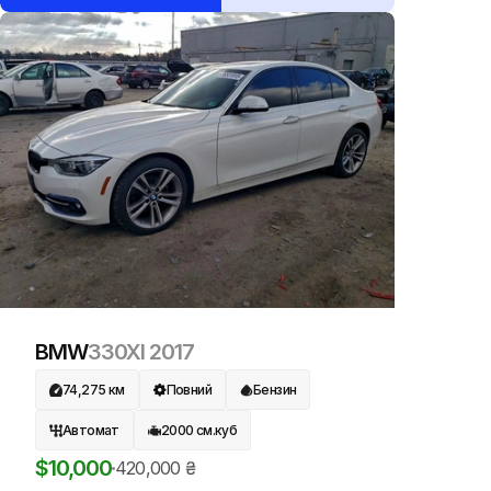
BMW
330XI
2017
74,275
км
Повний
Бензин
Автомат
2000
см.куб
$
10,000
420,000
₴