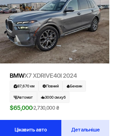
BMW
X7 XDRIVE40I
2024
87,670
км
Повний
Бензин
Автомат
3000
см.куб
$
65,000
2,730,000
₴
Цікавить авто
Детальніше