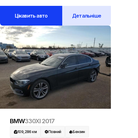
Цікавить авто
Детальніше
BMW
330XI
2017
109,286
км
Повний
Бензин