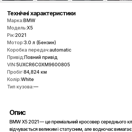
Технічні характеристики
Марка:
BMW
Модель:
X5
Рік:
2021
Мотор:
3.0 л (Бензин)
Коробка передач:
automatic
Привід:
Повний привід
VIN:
5UXCR6C0XM9600805
Пробіг:
84,824 км
Колір:
White
Тип кузова:
—
Опис
BMW X5 2021 — це преміальний кросовер середнього класу
відчувається великим і статусним, але водночас вимагає 