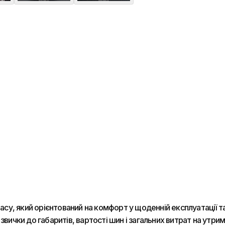
, який орієнтований на комфорт у щоденній експлуатації та д
звички до габаритів, вартості шин і загальних витрат на утрим