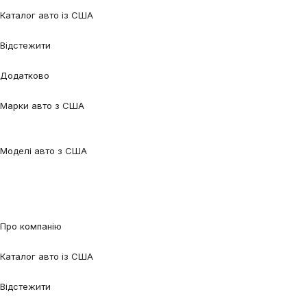
Про нас
Процес співпраці
Відгуки
Контакти
Каталог авто із США
Авто під замовлення
Авто в наявності
Авто в дорозі
Відстежити
Відстежити авто
Відстежити контейнер
Додатково
Калькулятор
Блог
FAQ
Марки авто з США
Audi
BMW
Chevrolet
Ford
Honda
Lexus
Mazda
Mercedes-
Benz
Tesla
Nissan
Toyota
Volkswagen
Volvo
Моделі авто з США
Audi Q5
Audi Q7
Audi A3
Audi A4
Audi A6
Tesla Model 3
Tesla Model
Y
Ford Edge
Ford Escape
Ford Fusion
Ford Focus
Nissan Qashqai
Nissan
Rogue
Volkswagen Jetta
Volkswagen Passat
Volkswagen Tiguan
Volvo
XC90
Про компанію
Про нас
Процес співпраці
Відгуки
Контакти
Каталог авто із США
Авто під замовлення
Авто в наявності
Авто в дорозі
Відстежити
Відстежити авто
Відстежити контейнер