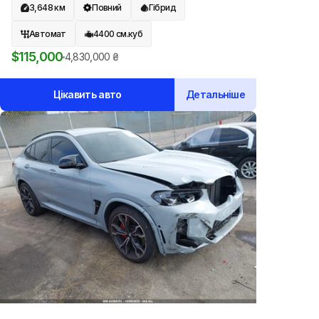
3,648
км
Повний
Гібрид
Автомат
4400
см.куб
$
115,000
4,830,000
₴
Цікавить авто
Детальніше