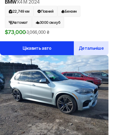
BMW
X4 M
2024
22,749
км
Повний
Бензин
Автомат
3000
см.куб
$
73,000
3,066,000
₴
Цікавить авто
Детальніше