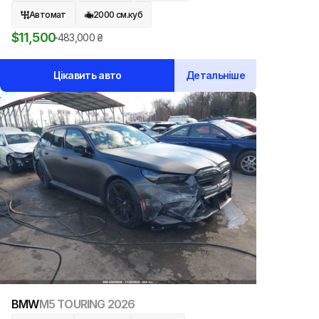
Автомат
2000
см.куб
$
11,500
483,000
₴
Цікавить авто
Детальніше
BMW
M5 TOURING
2026