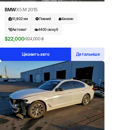
BMW
X5 M
2015
51,802
км
Повний
Бензин
Автомат
4400
см.куб
$
22,000
924,000
₴
Цікавить авто
Детальніше