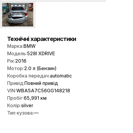
Технічні характеристики
Марка:
BMW
Модель:
528I XDRIVE
Рік:
2016
Мотор:
2.0 л (Бензин)
Коробка передач:
automatic
Привід:
Повний привід
VIN:
WBA5A7C56GG148218
Пробіг:
65,991 км
Колір:
silver
Тип кузова:
—