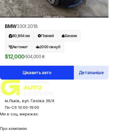
BMW
330I
2018
80,864
км
Повний
Бензин
Автомат
2000
см.куб
$
12,000
504,000
₴
Цікавить авто
Детальніше
м.Львів, вул. Газова 36/4
Пн-Сб 10:00-19:00
Ми в соц. мережах:
Про компанію