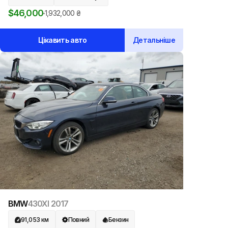
$
46,000
1,932,000
₴
Цікавить авто
Детальніше
BMW
430XI
2017
91,053
км
Повний
Бензин