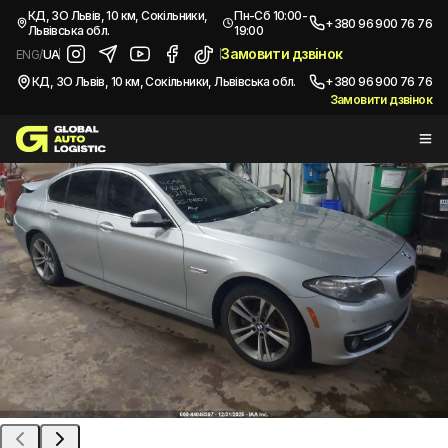
/
Автомобілі з США
/
2016 BMW 528I XDRIVE
КД, ЗО Львів, 10 км, Сокільники,
Пн-Сб 10:00-
+380 96 900 76 76
Львівська обл.
19:00
Купити
BMW 528I XDRIVE
2016
Замовити дзвінок
ENG
/
UA
КД, ЗО Львів, 10 км, Сокільники, Львівська обл.
+380 96 900 76 76
Замовити дзвінок