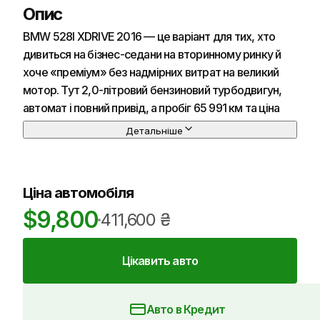
Опис
BMW 528I XDRIVE 2016 — це варіант для тих, хто
дивиться на бізнес-седани на вторинному ринку й
хоче «преміум» без надмірних витрат на великий
мотор. Тут 2,0-літровий бензиновий турбодвигун,
автомат і повний привід, а пробіг 65 991 км та ціна
близько 9 800 доларів роблять модель цікавою як
Детальніше
щоденний автомобіль із запасом комфорту для
траси.
Ціна автомобіля
Зовні BMW 528I XDRIVE 2016 виглядає стримано й
$
9,800
доросло: пропорції F10 із довгим капотом і
411,600
₴
акуратною кормою добре «старіють» візуально.
Сріблястий колір практичний у реальному житті —
Цікавить авто
менше видно пил і дрібні подряпини, хоча сколи на
кромці капота та бампері для таких авто типові.
Оптика залежить від комплектації: часто
Авто в Кредит