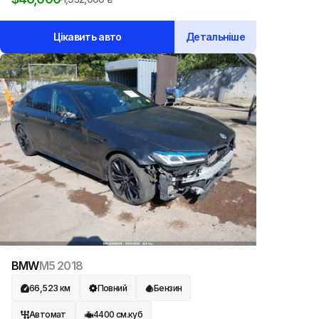
Цікавить авто
Детальніше
BMW
M5
2018
66,523
км
Повний
Бензин
Автомат
4400
см.куб