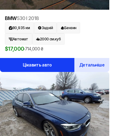
BMW
530 I
2018
80,935
км
Задній
Бензин
Автомат
2000
см.куб
$
17,000
714,000
₴
Цікавить авто
Детальніше