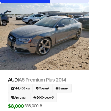
AUDI
A5 Premium Plus
2014
144,406
км
Повний
Бензин
Автомат
2000
см.куб
$
8,000
336,000
₴