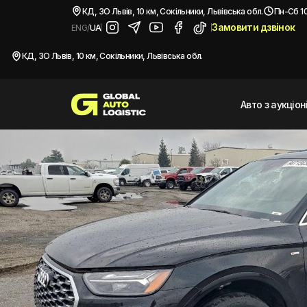
/
Автомобілі з США
/
2023 AUDI Q5 SPORTBACK PRM PLS 45
КД, ЗО Львів, 10 км, Сокільники, Львівська обл.
Пн-Сб 10
Замовити дзвінок
ENG
/
UA
Купити
AUDI Q5 SPORTB
КД, ЗО Львів, 10 км, Сокільники, Львівська обл.
Авто з аукціо