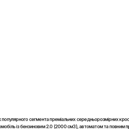
пулярного сегмента преміальних середньорозмірних кросовер
мобіль із бензиновим 2.0 (2000 см3), автоматом та повним п