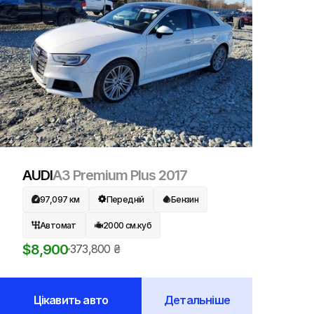
AUDI
A3 Premium Plus
2017
97,097
км
Передній
Бензин
Автомат
2000
см.куб
$
8,900
373,800
₴
Цікавить авто
Детальніше