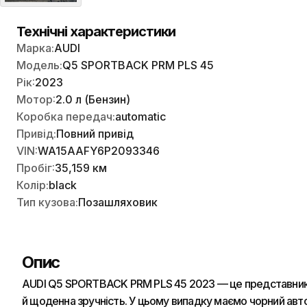
Технічні характеристики
Марка:
AUDI
Модель:
Q5 SPORTBACK PRM PLS 45
Рік:
2023
Мотор:
2.0 л (Бензин)
Коробка передач:
automatic
Привід:
Повний привід
VIN:
WA15AAFY6P2093346
Пробіг:
35,159 км
Колір:
black
Тип кузова:
Позашляховик
Опис
AUDI Q5 SPORTBACK PRM PLS 45 2023 — це представник по
й щоденна зручність. У цьому випадку маємо чорний авто