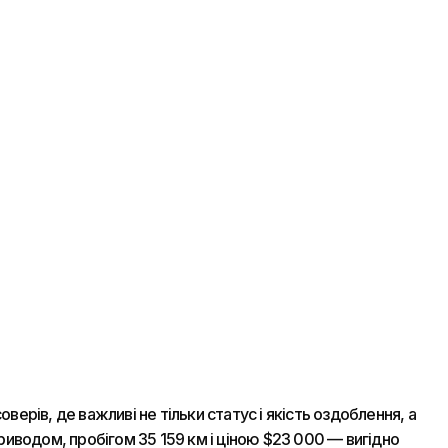
ів, де важливі не тільки статус і якість оздоблення, а
риводом, пробігом 35 159 км і ціною $23 000 — вигідно