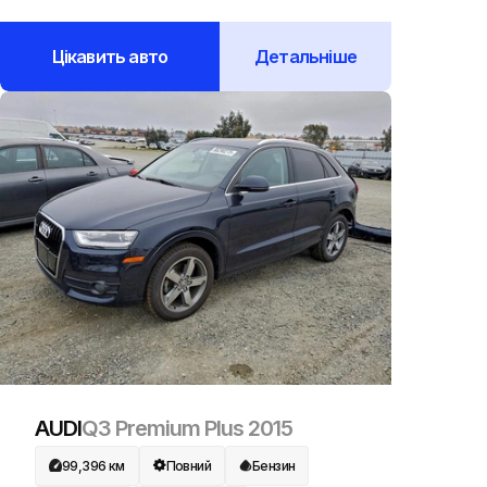
Цікавить авто
Детальніше
AUDI
Q3 Premium Plus
2015
99,396
км
Повний
Бензин