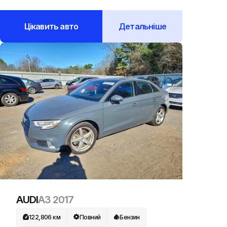
Цікавить авто
Детальніше
AUDI
A3
2017
122,806
км
Повний
Бензин