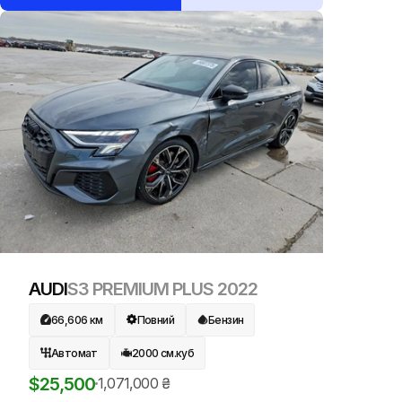
AUDI
S3 PREMIUM PLUS
2022
66,606
км
Повний
Бензин
Автомат
2000
см.куб
$
25,500
1,071,000
₴