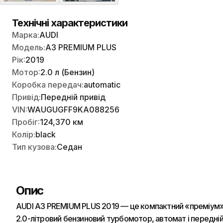
Технічні характеристики
Марка:
AUDI
Модель:
A3 PREMIUM PLUS
Рік:
2019
Мотор:
2.0 л (Бензин)
Коробка передач:
automatic
Привід:
Передній привід
VIN:
WAUGUGFF9KA088256
Пробіг:
124,370 км
Колір:
black
Тип кузова:
Седан
Опис
AUDI A3 PREMIUM PLUS 2019 — це компактний «преміум» дл
2.0-літровий бензиновий турбомотор, автомат і передній 