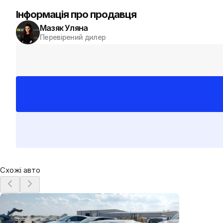
Інформація про продавця
Цей автомобіль можна привезти з США. Зверніться до ком
Мазяк Уляна
Перевірений дилер
Схожі авто