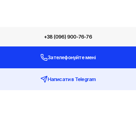
анди Global Auto Logistic — ми допоможемо підібрати найкра
+38 (096) 900-76-76
Зателефонуйте мені
Написати в Telegram