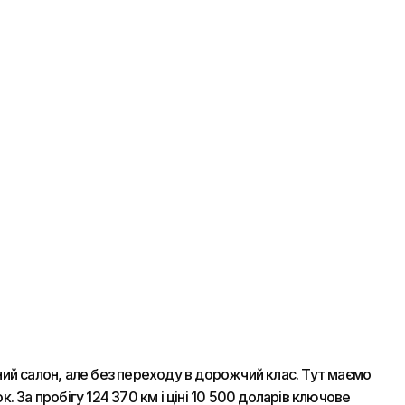
ний салон, але без переходу в дорожчий клас. Тут маємо
 За пробігу 124 370 км і ціні 10 500 доларів ключове