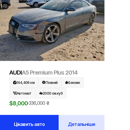
AUDI
A5 Premium Plus
2014
144,406
км
Повний
Бензин
Автомат
2000
см.куб
$
8,000
336,000
₴
Цікавить авто
Детальніше