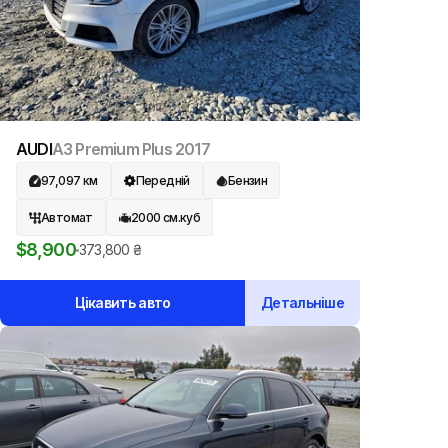
AUDI
A3 Premium Plus
2017
97,097
км
Передній
Бензин
Автомат
2000
см.куб
$
8,900
373,800
₴
Цікавить авто
Детальніше