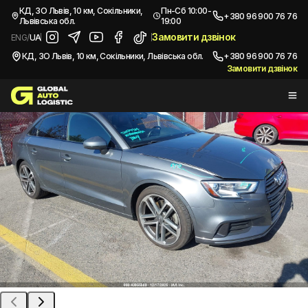
/
Автомобілі з США
/
2019 Audi A3
КД, ЗО Львів, 10 км, Сокільники,
Пн-Сб 10:00-
+380 96 900 76 76
Львівська обл.
19:00
Купити
AUDI A3
2019
Замовити дзвінок
ENG
/
UA
КД, ЗО Львів, 10 км, Сокільники, Львівська обл.
+380 96 900 76 76
Замовити дзвінок