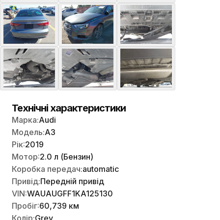
Технічні характеристики
Марка:
Audi
Модель:
A3
Рік:
2019
Мотор:
2.0 л (Бензин)
Коробка передач:
automatic
Привід:
Передній привід
VIN:
WAUAUGFF1KA125130
Пробіг:
60,739 км
Колір:
Grey