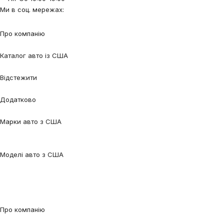
Ми в соц. мережах:
Про компанію
Про нас
Процес співпраці
Відгуки
Контакти
Каталог авто із США
Авто під замовлення
Авто в наявності
Авто в дорозі
Відстежити
Відстежити авто
Відстежити контейнер
Додатково
Калькулятор
Блог
FAQ
Марки авто з США
Audi
BMW
Chevrolet
Ford
Honda
Lexus
Mazda
Mercedes-
Benz
Tesla
Nissan
Toyota
Volkswagen
Volvo
Моделі авто з США
Audi Q5
Audi Q7
Audi A3
Audi A4
Audi A6
Tesla Model 3
Tesla Model
Y
Ford Edge
Ford Escape
Ford Fusion
Ford Focus
Nissan Qashqai
Nissan
Rogue
Volkswagen Jetta
Volkswagen Passat
Volkswagen Tiguan
Volvo
XC90
Про компанію
Про нас
Процес співпраці
Відгуки
Контакти