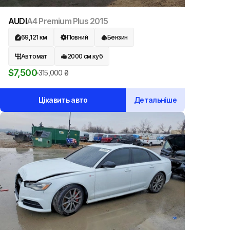
AUDI
A4 Premium Plus
2015
69,121
км
Повний
Бензин
Автомат
2000
см.куб
$
7,500
315,000
₴
Цікавить авто
Детальніше