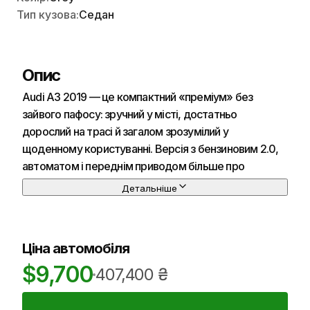
Тип кузова:
Седан
Опис
Audi A3 2019 — це компактний «преміум» без
зайвого пафосу: зручний у місті, достатньо
дорослий на трасі й загалом зрозумілий у
щоденному користуванні. Версія з бензиновим 2.0,
автоматом і переднім приводом більше про
швидку, але спокійну їзду, ніж про максимальне
Детальніше
зчеплення, а при пробігу близько 60 тис. км ключове
— реальний стан, історія обслуговування та якість
попереднього ремонту.
Ціна автомобіля
$
9,700
Зовні Audi A3 2019 виглядає стримано й акуратно:
407,400
₴
чіткі лінії, правильні пропорції, без «крику» в дизайні.
Сірий колір практичний — менше видно пил і дрібні