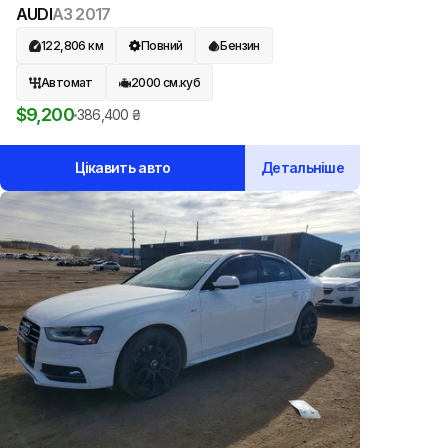
AUDI
A3
2017
122,806
км
Повний
Бензин
Автомат
2000
см.куб
$
9,200
386,400
₴
Цікавить авто
Детальніше