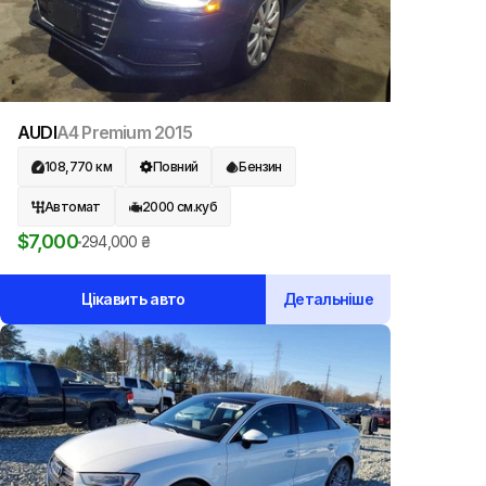
AUDI
A4 Premium
2015
108,770
км
Повний
Бензин
Автомат
2000
см.куб
$
7,000
294,000
₴
Цікавить авто
Детальніше