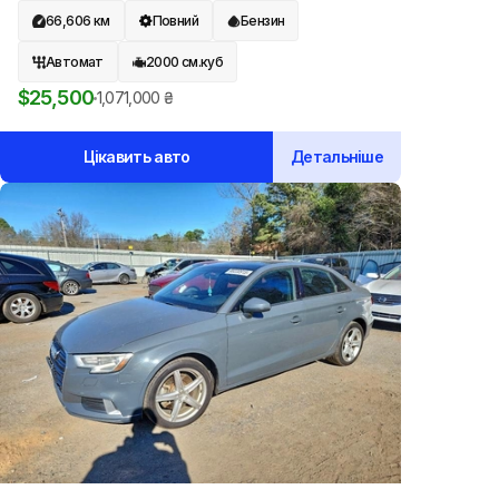
66,606
км
Повний
Бензин
Автомат
2000
см.куб
$
25,500
1,071,000
₴
Цікавить авто
Детальніше