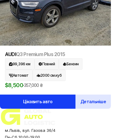
AUDI
Q3 Premium Plus
2015
99,396
км
Повний
Бензин
Автомат
2000
см.куб
$
8,500
357,000
₴
Цікавить авто
Детальніше
м.Львів, вул. Газова 36/4
Пн-Сб 10:00-19:00