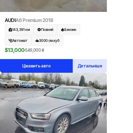
AUDI
A6 Premium
2018
143,391
км
Повний
Бензин
Автомат
3000
см.куб
$
13,000
546,000
₴
Цікавить авто
Детальніше